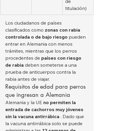
de 
titulación)
Los ciudadanos de países 
clasificados como 
zonas con rabia 
controlada o de bajo riesgo
 pueden 
entrar en Alemania con menos 
trámites, mientras que los perros 
procedentes de 
países con riesgo 
de rabia
 deben someterse a una 
prueba de anticuerpos contra la 
rabia antes de viajar.
Requisitos de edad para perros 
que ingresan a Alemania
Alemania y la UE 
no permiten la 
entrada de cachorros muy jóvenes 
sin la vacuna antirrábica
 . Dado que 
la vacuna antirrábica solo se puede 
administrar a las 
12 semanas de 