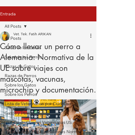
Entrada
All Posts
Vet. Tek. Fatih ARIKAN
All Posts
Cómo llevar un perro a
Salud de los Gatos
Alemania: Normativa de la
Salud de los Perros
UE sobre viajes con
Razas de Gatos
Razas de Perros
mascotas, vacunas,
Sobre los Gatos
microchip y documentación.
Sobre los Perros
Lista de Veterinarias por Ciudades
Gatos y Perros
Listado de Clínicas Veterinarias US
Salud Animal y Actualizaciones Norm