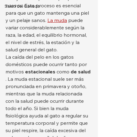
nuevos. Este proceso es esencial 
Salud del Ganado
para que un gato mantenga una piel 
y un pelaje sanos. 
La muda
 puede 
variar considerablemente según la 
raza, la edad, el equilibrio hormonal, 
el nivel de estrés, la estación y la 
salud general del gato.
La caída del pelo en los gatos 
domésticos puede ocurrir tanto por 
motivos 
estacionales
 como 
de salud
. La muda estacional suele ser más 
pronunciada en primavera y otoño, 
mientras que la muda relacionada 
con la salud puede ocurrir durante 
todo el año. Si bien la muda 
fisiológica ayuda al gato a regular su 
temperatura corporal y permite que 
su piel respire, la caída excesiva del 