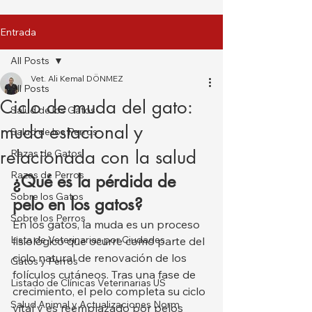
Entrada
All Posts
Vet. Ali Kemal DÖNMEZ
All Posts
Ciclo de muda del gato:
Salud de los Gatos
muda estacional y
Salud de los Perros
relacionada con la salud
Razas de Gatos
Razas de Perros
¿Qué es la pérdida de 
Sobre los Gatos
pelo en los gatos?
Sobre los Perros
En los gatos, la muda es un proceso 
Lista de Veterinarias por Ciudades
fisiológico que ocurre como parte del 
ciclo natural de renovación de los 
Gatos y Perros
folículos cutáneos. Tras una fase de 
Listado de Clínicas Veterinarias US
crecimiento, el pelo completa su ciclo 
Salud Animal y Actualizaciones Norm
vital y es reemplazado por pelos 