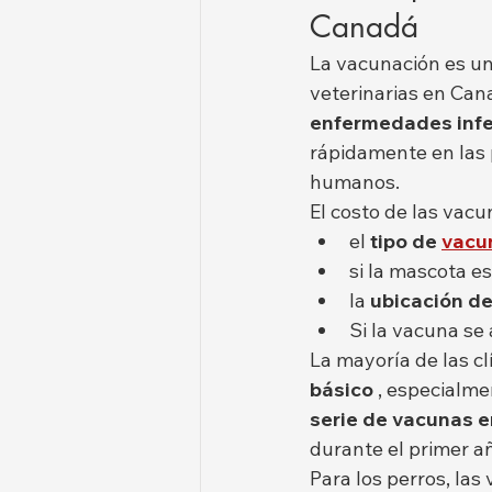
Canadá
La vacunación es un
veterinarias en Can
enfermedades infe
rápidamente en las 
humanos.
El costo de las vacu
el 
tipo de
vacu
si la mascota es
la 
ubicación de 
Si la vacuna se
La mayoría de las c
básico
 , especialme
serie de vacunas en
durante el primer añ
Para los perros, la