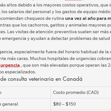
ás altos debido a los mayores costos operativos, que i
a, los salarios del personal y los gastos de equipo médic
ecomiendan chequeos de rutina 
una vez al año para 
entras que los cachorros, gatitos y animales mayores p
tes. Las visitas de atención preventiva suelen ser más
e emergencia y ayudan a detectar problemas de salud
encia, especialmente fuera del horario habitual de la 
te más caras. Muchos hospitales de urgencias cobran
 urgencia
 , que son más elevadas porque operan las 24
po especializados.
 de consulta veterinaria en Canadá
o
Costo promedio (CAD)
o general
$80 – $150