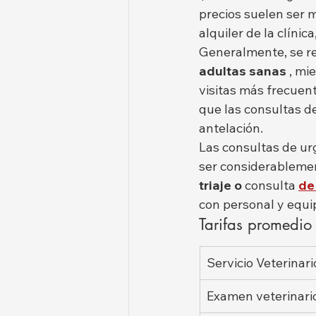
precios suelen ser m
alquiler de la clínic
Generalmente, se r
adultas sanas
 , mi
visitas más frecuen
que las consultas d
antelación.
Las consultas de urg
ser considerablemen
triaje o
 consulta 
de
con personal y equi
Tarifas promedio
Servicio Veterinari
Examen veterinari