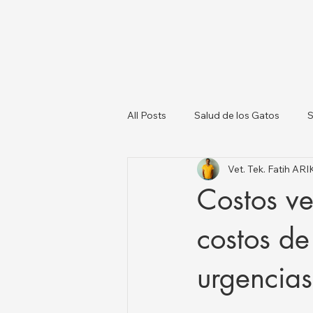
All Posts
Salud de los Gatos
S
Vet. Tek. Fatih AR
Sobre los Perros
Lista de Ve
Costos v
Salud Animal y Actualizaciones N
costos de
urgencia