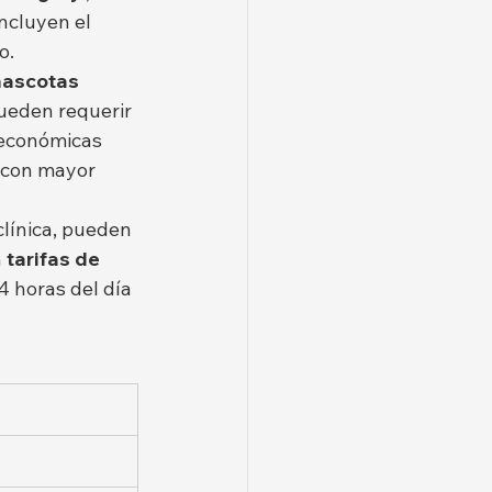
ncluyen el 
o.
mascotas 
ueden requerir 
 económicas 
 con mayor 
clínica, pueden 
 
tarifas
de 
 horas del día 