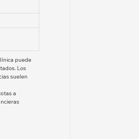
clínica puede 
tados. Los 
cias suelen 
otas a 
ncieras 