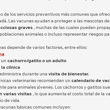
o de los servicios preventivos más comunes que ofrecen
adá. Las vacunas ayudan a proteger a las mascotas de
cciosas graves
 , muchas de las cuales pueden propa
poblaciones animales o incluso representar riesgos par
nas depende de varios factores, entre ellos:
na
 un 
cachorro/gatito o un adulto
la clínica
 administra durante una 
visita de bienestar.
línicas veterinarias recomiendan un 
calendario de vac
nte para animales jóvenes. Los cachorros y gatitos suel
 varias visitas
 , lo que aumenta el costo total de la 
o de vida.
s vacunas básicas comunes incluyen: