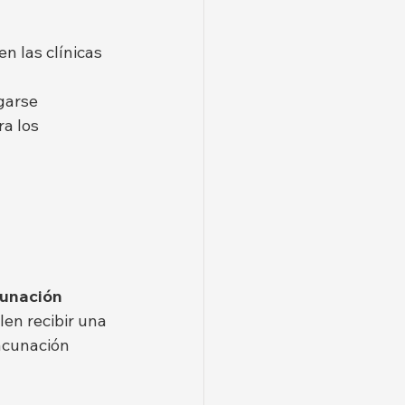
 las clínicas 
 
garse 
a los 
unación 
en recibir una 
vacunación 