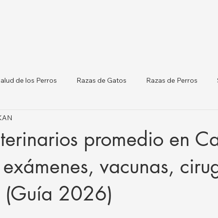
alud de los Perros
Razas de Gatos
Razas de Perros
IKAN
terinarias por Ciudades
Gatos y Perros
Listado de Clínicas
eterinarios promedio en C
orm
Salud del Ganado
 exámenes, vacunas, cirug
s (Guía 2026)