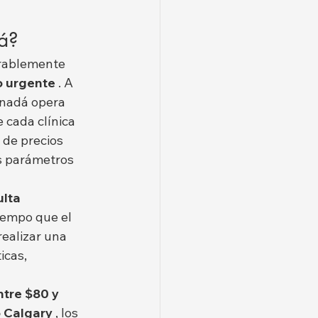
dá?
rablemente 
 o urgente
 . A 
anadá opera 
e cada clínica 
 de precios 
os parámetros 
lta 
tiempo que el 
realizar una 
icas, 
tre $80 y 
o Calgary
 , los 