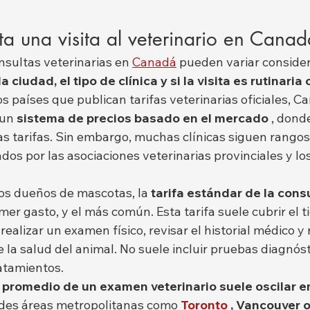
a una visita al veterinario en Cana
onsultas veterinarias en 
Canadá
 pueden variar conside
la ciudad, el tipo de clínica y si la visita es rutinaria
s países que publican tarifas veterinarias oficiales, C
un 
sistema de precios basado en el mercado
 , dond
as tarifas. Sin embargo, muchas clínicas siguen rangos
dos por las asociaciones veterinarias provinciales y l
los dueños de mascotas, la 
tarifa estándar de la consu
rimer gasto, y el más común. Esta tarifa suele cubrir el 
realizar un examen físico, revisar el historial médico y 
 la salud del animal. No suele incluir pruebas diagnóst
atamientos.
 promedio de un examen veterinario suele oscilar en
ndes áreas metropolitanas como 
Toronto
, Vancouver 