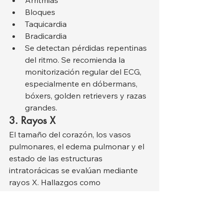
Bloques
Taquicardia
Bradicardia
Se detectan pérdidas repentinas 
del ritmo. Se recomienda la 
monitorización regular del ECG, 
especialmente en dóbermans, 
bóxers, golden retrievers y razas 
grandes.
3. Rayos X
El tamaño del corazón, los vasos 
pulmonares, el edema pulmonar y el 
estado de las estructuras 
intratorácicas se evalúan mediante 
rayos X. Hallazgos como 
agrandamiento del ventrículo 
izquierdo, enfermedad valvular y 
edema pulmonar se pueden ver 