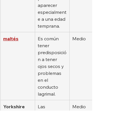
aparecer 
especialment
e a una edad 
temprana.
maltés
Es común 
Medio
tener 
predisposició
n a tener 
ojos secos y 
problemas 
en el 
conducto 
lagrimal.
Yorkshire 
Las 
Medio
terrier
cataratas 
hereditarias 
pueden 