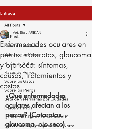
Entrada
All Posts
Vet. Ebru ARIKAN
All Posts
Enfermedades oculares en
Salud de los Gatos
perros: cataratas, glaucoma
Salud de los Perros
y ojo seco: síntomas,
Razas de Gatos
Razas de Perros
causas, tratamientos y
Sobre los Gatos
costos
Sobre los Perros
¿Qué enfermedades 
Lista de Veterinarias por Ciudades
oculares afectan a los 
Gatos y Perros
perros? (Cataratas, 
Listado de Clínicas Veterinarias US
glaucoma, ojo seco)
Salud Animal y Actualizaciones Norm