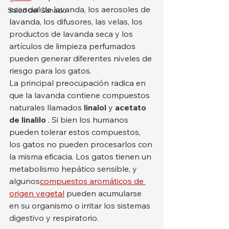
esencial de lavanda, los aerosoles de 
Salud del Ganado
lavanda, los difusores, las velas, los 
productos de lavanda seca y los 
artículos de limpieza perfumados 
pueden generar diferentes niveles de 
riesgo para los gatos.
La principal preocupación radica en 
que la lavanda contiene compuestos 
naturales llamados 
linalol
 y 
acetato 
de linalilo
 . Si bien los humanos 
pueden tolerar estos compuestos, 
los gatos no pueden procesarlos con 
la misma eficacia. Los gatos tienen un 
metabolismo hepático sensible, y 
algunos
compuestos aromáticos de 
origen vegetal
 pueden acumularse 
en su organismo o irritar los sistemas 
digestivo y respiratorio.