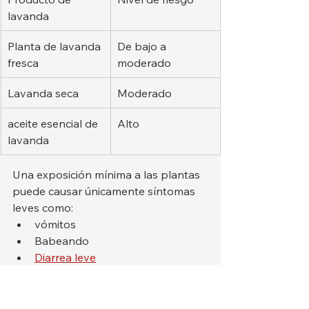
lavanda
Planta de lavanda 
De bajo a 
fresca
moderado
Lavanda seca
Moderado
aceite esencial de 
Alto
lavanda
Una exposición mínima a las plantas 
puede causar únicamente síntomas 
leves como:
vómitos
Babeando
Diarrea leve
Disminución del apetito
Malestar estomacal
Las grandes cantidades son más 