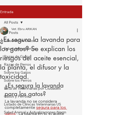
Entrada
All Posts
Vet. Ebru ARIKAN
All Posts
¿Es segura la lavanda para
Salud de los Gatos
los gatos? Se explican los
Salud de los Perros
riesgos del aceite esencial,
Razas de Gatos
Razas de Perros
la planta, el difusor y la
Sobre los Gatos
toxicidad.
Sobre los Perros
¿Es segura la lavanda 
Lista de Veterinarias por Ciudades
para los gatos?
Gatos y Perros
La lavanda no se considera 
Listado de Clínicas Veterinarias US
completamente 
segura para los 
Salud Animal y Actualizaciones Norm
gatos
 . La planta en sí, el aceite 