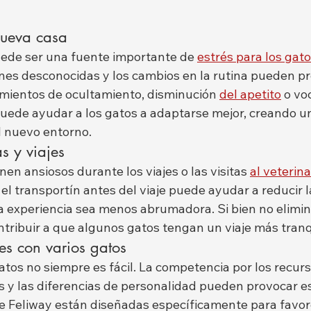
ueva casa
ede ser una fuente importante de 
estrés para los gat
iones desconocidas y los cambios en la rutina pueden p
mientos de ocultamiento, disminución 
del apetito
 o vo
puede ayudar a los gatos a adaptarse mejor, creando u
l nuevo entorno.
as y viajes
n ansiosos durante los viajes o las visitas 
al veterina
el transportín antes del viaje puede ayudar a reducir l
la experiencia sea menos abrumadora. Si bien no elimin
tribuir a que algunos gatos tengan un viaje más tranq
es con varios gatos
atos no siempre es fácil. La competencia por los recurso
es y las diferencias de personalidad pueden provocar es
 Feliway están diseñadas específicamente para favore