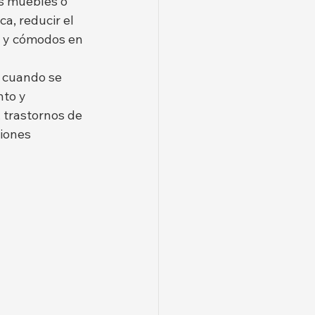
s muebles o 
a, reducir el 
s y cómodos en 
r cuando se 
to y 
 trastornos de 
iones 