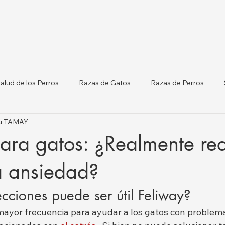
alud de los Perros
Razas de Gatos
Razas de Perros
tku TAMAY
terinarias por Ciudades
Gatos y Perros
Listado de Clínicas
ara gatos: ¿Realmente re
orm
Salud del Ganado
la ansiedad?
cciones puede ser útil Feliway?
mayor frecuencia para ayudar a los gatos con problem