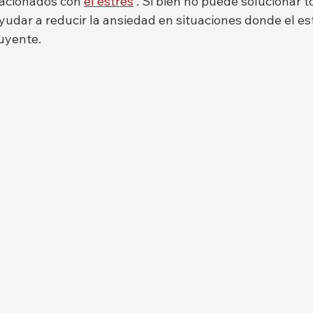
lacionados con 
el estrés
 . Si bien no puede solucionar t
udar a reducir la ansiedad en situaciones donde el es
buyente.