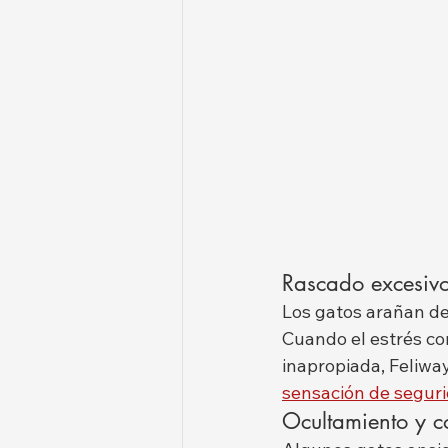
Rascado excesiv
Los gatos arañan de
Cuando el estrés co
inapropiada, Feliwa
sensación de seguri
Ocultamiento y c