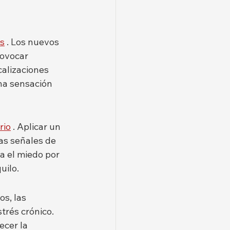
os
 . Los nuevos 
rovocar 
calizaciones 
na sensación 
rio
 . Aplicar un 
as señales de 
a el miedo por 
uilo.
s, las 
trés crónico. 
cer la 