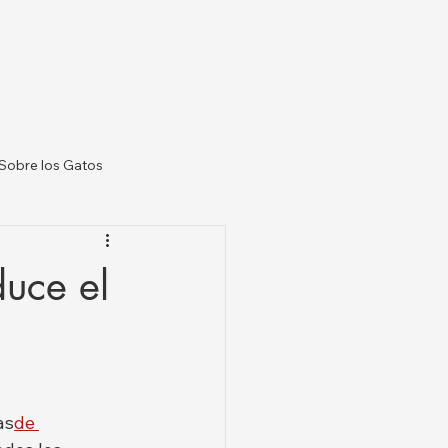
Sobre los Gatos
 Veterinarias US
duce el
as
de 