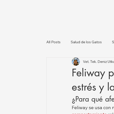
All Posts
Salud de los Gatos
S
Vet. Tek. Deniz U
Sobre los Perros
Lista de Ve
Feliway p
Salud Animal y Actualizaciones N
estrés y 
¿Para qué afe
Feliway se usa con 