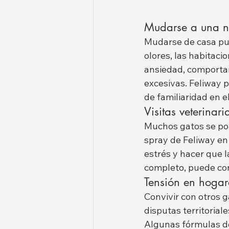
Mudarse a una n
Mudarse de casa pu
olores, las habitac
ansiedad, comporta
excesivas. Feliway 
de familiaridad en e
Visitas veterinari
Muchos gatos se pone
spray de Feliway en 
estrés y hacer que 
completo, puede con
Tensión en hogar
Convivir con otros g
disputas territorial
Algunas fórmulas de