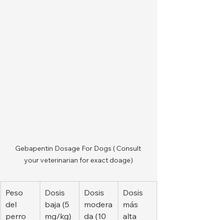
Gebapentin Dosage For Dogs ( Consult 
your veterinarian for exact doage)
Peso 
Dosis 
Dosis 
Dosis 
del 
baja (5 
modera
más 
perro
mg/kg)
da (10 
alta 