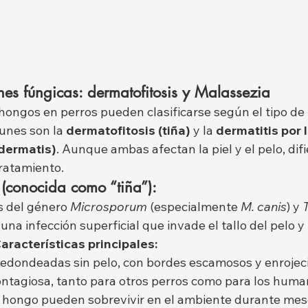
nes fúngicas: dermatofitosis y Malassezia
 hongos en perros pueden clasificarse según el tipo de
nes son la 
dermatofitosis (tiña)
 y la 
dermatitis por 
dermatis)
. Aunque ambas afectan la piel y el pelo, dif
tratamiento.
 (conocida como “tiña”):
 del género 
Microsporum
 (especialmente 
M. canis
) y 
una infección superficial que invade el tallo del pelo y
aracterísticas principales:
edondeadas sin pelo, con bordes escamosos y enrojec
ntagiosa, tanto para otros perros como para los human
l hongo pueden sobrevivir en el ambiente durante mes