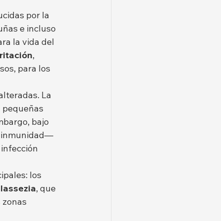
idas por la 
uñas e incluso 
a la vida del 
ritación
, 
os, para los 
alteradas. La 
al pequeñas 
mbargo, bajo 
a inmunidad— 
infección 
pales: los 
lassezia
, que 
 zonas 