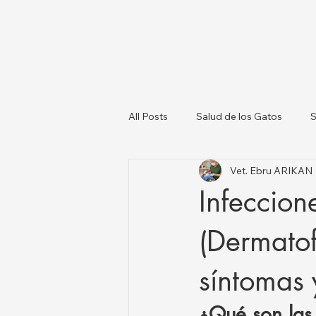
All Posts
Salud de los Gatos
S
Vet. Ebru ARIKAN
Sobre los Perros
Lista de Ve
Infeccion
Salud Animal y Actualizaciones N
(Dermatof
síntomas 
¿Qué son las