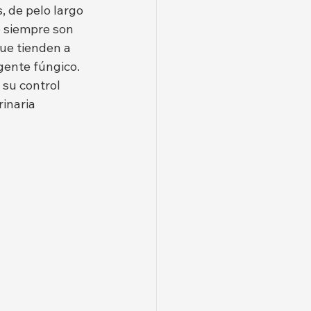
 de pelo largo 
 siempre son 
que tienden a 
gente fúngico.
su control 
inaria 