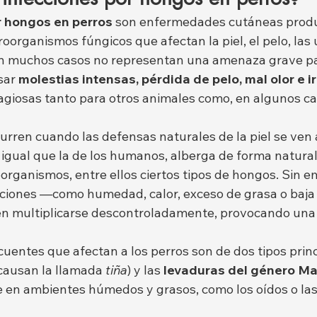
r hongos en perros
 son enfermedades cutáneas produc
roorganismos fúngicos que afectan la piel, el pelo, las 
n muchos casos no representan una amenaza grave par
ar 
molestias intensas, pérdida de pelo, mal olor e ir
giosas tanto para otros animales como, en algunos cas
urren cuando las defensas naturales de la piel se ven 
al igual que la de los humanos, alberga de forma natur
organismos, entre ellos ciertos tipos de hongos. Sin e
ciones —como humedad, calor, exceso de grasa o baj
n multiplicarse descontroladamente, provocando una 
entes que afectan a los perros son de dos tipos princi
causan la llamada 
tiña
) y las 
levaduras del género Ma
e en ambientes húmedos y grasos, como los oídos o las