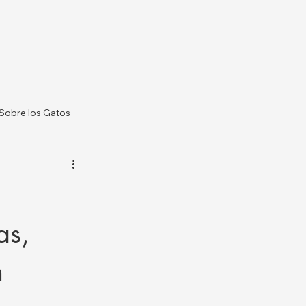
Sobre los Gatos
 Veterinarias US
as,
n