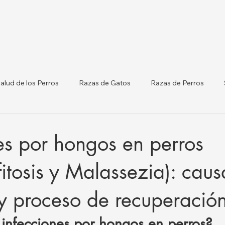
alud de los Perros
Razas de Gatos
Razas de Perros
terinarias por Ciudades
Gatos y Perros
Listado de Clínicas
es por hongos en perros
orm
Salud del Ganado
itosis y Malassezia): caus
y proceso de recuperació
 infecciones por hongos en perros?