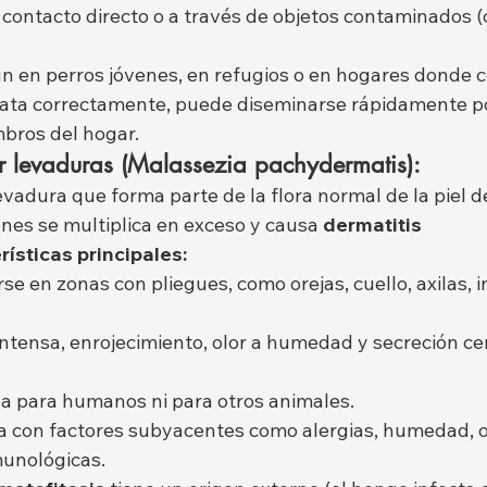
contacto directo o a través de objetos contaminados (c
n en perros jóvenes, en refugios o en hogares donde c
trata correctamente, puede diseminarse rápidamente po
mbros del hogar.
or levaduras (Malassezia pachydermatis):
evadura que forma parte de la flora normal de la piel de
ones se multiplica en exceso y causa 
dermatitis 
rísticas principales:
e en zonas con pliegues, como orejas, cuello, axilas, i
ntensa, enrojecimiento, olor a humedad y secreción c
a para humanos ni para otros animales.
a con factores subyacentes como alergias, humedad, o
munológicas.