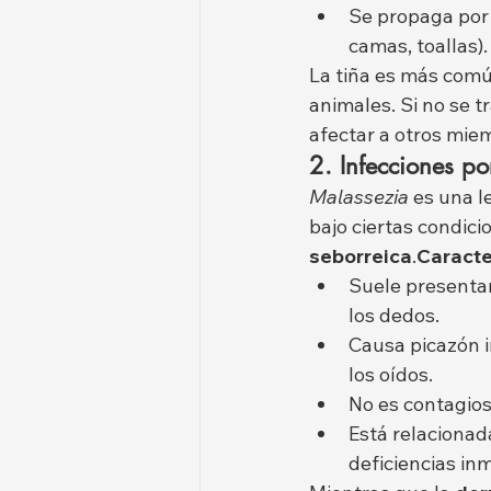
Se propaga por 
camas, toallas).
La tiña es más comú
animales. Si no se 
afectar a otros mie
2. Infecciones p
Malassezia
 es una l
bajo ciertas condici
seborreica
.
Caracte
Suele presentars
los dedos.
Causa picazón i
los oídos.
No es contagios
Está relacionad
deficiencias in