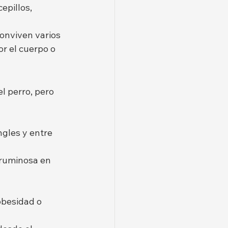
epillos, 
onviven varios 
r el cuerpo o 
l perro, pero 
ngles y entre 
eruminosa en 
besidad o 