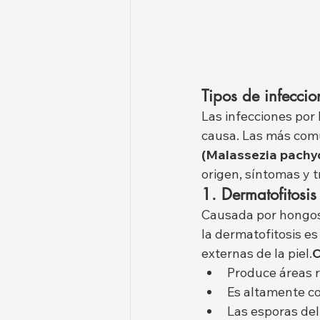
Tipos de infeccio
Las infecciones por
causa. Las más comu
(Malassezia pachy
origen, síntomas y 
1. Dermatofitosis
Causada por hongos
la dermatofitosis es 
externas de la piel.
C
Produce áreas r
Es altamente co
Las esporas de