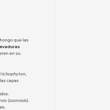
 hongo que las 
levaduras 
ieren en su 
Trichophyton
, 
 las capas 
idos.
os (zoonosis).
es.