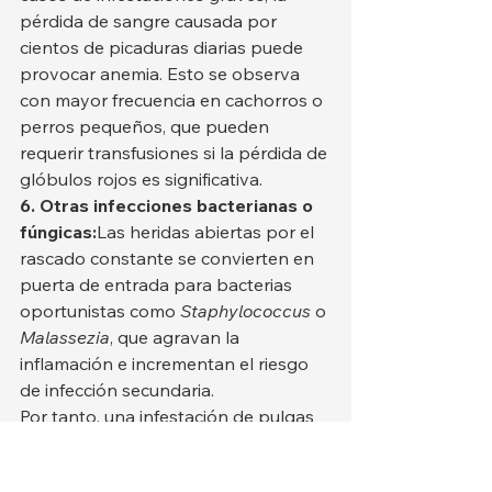
pérdida de sangre causada por 
cientos de picaduras diarias puede 
provocar anemia. Esto se observa 
con mayor frecuencia en cachorros o 
perros pequeños, que pueden 
requerir transfusiones si la pérdida de 
glóbulos rojos es significativa.
6. Otras infecciones bacterianas o 
fúngicas:
Las heridas abiertas por el 
rascado constante se convierten en 
puerta de entrada para bacterias 
oportunistas como 
Staphylococcus
 o 
Malassezia
, que agravan la 
inflamación e incrementan el riesgo 
de infección secundaria.
Por tanto, una infestación de pulgas 
nunca debe subestimarse. Tratar solo 
los síntomas visibles puede ocultar 