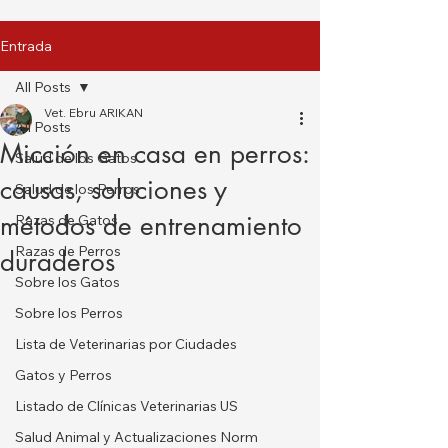
Entrada
All Posts
Vet. Ebru ARIKAN
All Posts
Micción en casa en perros:
Salud de los Gatos
causas, soluciones y
Salud de los Perros
métodos de entrenamiento
Razas de Gatos
Razas de Perros
duraderos
Sobre los Gatos
Sobre los Perros
Lista de Veterinarias por Ciudades
Gatos y Perros
Listado de Clínicas Veterinarias US
Salud Animal y Actualizaciones Norm