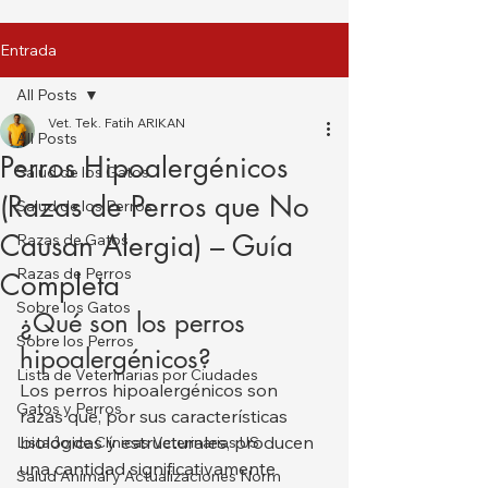
Entrada
All Posts
Vet. Tek. Fatih ARIKAN
All Posts
Perros Hipoalergénicos
Salud de los Gatos
(Razas de Perros que No
Salud de los Perros
Causan Alergia) – Guía
Razas de Gatos
Razas de Perros
Completa
Sobre los Gatos
¿Qué son los perros 
Sobre los Perros
hipoalergénicos?
Lista de Veterinarias por Ciudades
Los perros hipoalergénicos son 
Gatos y Perros
razas que, por sus características 
biológicas y estructurales, producen 
Listado de Clínicas Veterinarias US
una cantidad significativamente 
Salud Animal y Actualizaciones Norm