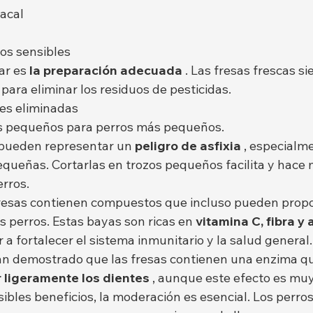
acal
os sensibles
ar es 
la preparación adecuada
 . Las fresas frescas 
para eliminar los residuos de pesticidas.
es eliminadas
os pequeños para perros más pequeños.
 pueden representar un 
peligro de asfixia
 , especialm
equeñas. Cortarlas en trozos pequeños facilita y hace 
rros.
resas contienen compuestos que incluso pueden propo
os perros. Estas bayas son ricas en 
vitamina C, fibra y
a fortalecer el sistema inmunitario y la salud general
an demostrado que las fresas contienen una enzima q
 ligeramente los dientes
 , aunque este efecto es muy
ibles beneficios, la moderación es esencial. Los perro