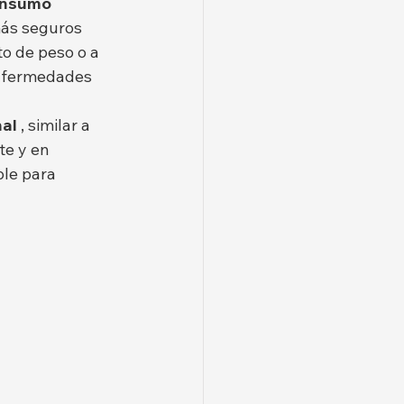
onsumo 
más seguros 
o de peso o a 
nfermedades 
nal
 , similar a 
te y en 
le para 