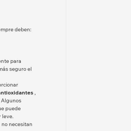
siempre deben:
ente para 
más seguro el 
rcionar 
 antioxidantes
 , 
. Algunos 
ue puede 
 leve.
s no necesitan 