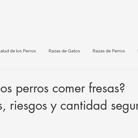
alud de los Perros
Razas de Gatos
Razas de Perros
terinarias por Ciudades
Gatos y Perros
Listado de Clínicas
os perros comer fresas?
orm
Salud del Ganado
s, riesgos y cantidad segu