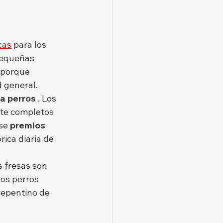
cas
 para los 
pequeñas 
 porque 
d general.
ra perros
 . Los 
te completos 
se 
premios 
ica diaria de 
s fresas son 
os perros 
repentino de 