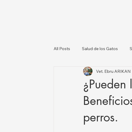
All Posts
Salud de los Gatos
S
Vet. Ebru ARIKAN
Sobre los Perros
Lista de Ve
¿Pueden l
Salud Animal y Actualizaciones N
Beneficio
perros.