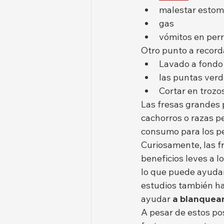
malestar estom
gas
vómitos en perr
Otro punto a record
Lavado a fondo 
las puntas verd
Cortar en troz
Las fresas grandes
cachorros o razas p
consumo para los pe
Curiosamente, las f
beneficios leves a l
lo que puede ayudar 
estudios también h
ayudar 
a blanquear
A pesar de estos pos