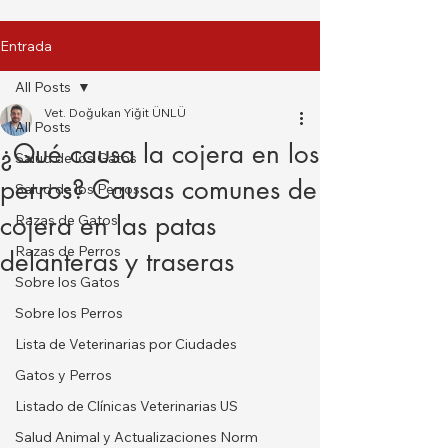
Entrada
All Posts
Vet. Doğukan Yiğit ÜNLÜ
All Posts
¿Qué causa la cojera en los
Salud de los Gatos
perros? Causas comunes de
Salud de los Perros
cojera en las patas
Razas de Gatos
Razas de Perros
delanteras y traseras
Sobre los Gatos
Sobre los Perros
Lista de Veterinarias por Ciudades
Gatos y Perros
Listado de Clínicas Veterinarias US
Salud Animal y Actualizaciones Norm