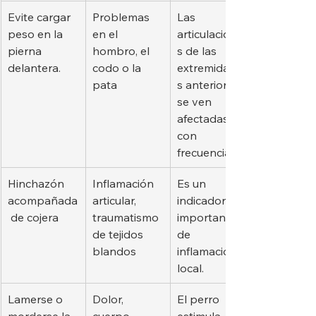
Evite cargar 
Problemas 
Las 
peso en la 
en el 
articulacione
pierna 
hombro, el 
s de las 
delantera.
codo o la 
extremidade
pata
s anteriores 
se ven 
afectadas 
con 
frecuencia.
Hinchazón 
Inflamación 
Es un 
acompañada
articular, 
indicador 
 de cojera
traumatismo 
importante 
de tejidos 
de 
blandos
inflamación 
local.
Lamerse o 
Dolor, 
El perro 
morderse la 
cuerpo 
estimula 