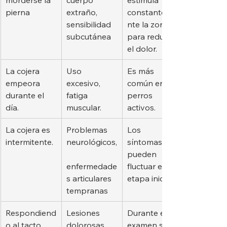
pierna
extraño, 
constanteme
sensibilidad 
nte la zona 
subcutánea
para reducir 
el dolor.
La cojera 
Uso 
Es más 
empeora 
excesivo, 
común en 
durante el 
fatiga 
perros 
día.
muscular.
activos.
La cojera es 
Problemas 
Los 
intermitente.
neurológicos,
síntomas 
pueden 
enfermedade
fluctuar en la 
s articulares 
etapa inicial.
tempranas
Respondiend
Lesiones 
Durante el 
o al tacto
dolorosas 
examen se 