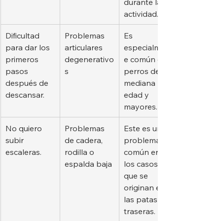
durante la 
actividad.
Dificultad 
Problemas 
Es 
para dar los 
articulares 
especialment
primeros 
degenerativo
e común en 
pasos 
s
perros de 
después de 
mediana 
descansar.
edad y 
mayores.
No quiero 
Problemas 
Este es un 
subir 
de cadera, 
problema 
escaleras.
rodilla o 
común en 
espalda baja
los casos 
que se 
originan en 
las patas 
traseras.