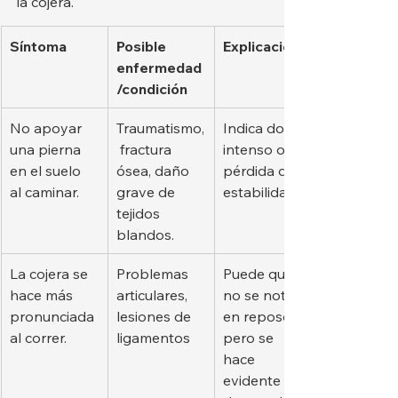
la cojera.
Síntoma
Posible 
Explicación
enfermedad
/condición
No apoyar 
Traumatismo,
Indica dolor 
una pierna 
 fractura 
intenso o 
en el suelo 
ósea, daño 
pérdida de 
al caminar.
grave de 
estabilidad.
tejidos 
blandos.
La cojera se 
Problemas 
Puede que 
hace más 
articulares, 
no se note 
pronunciada 
lesiones de 
en reposo, 
al correr.
ligamentos
pero se 
hace 
evidente 