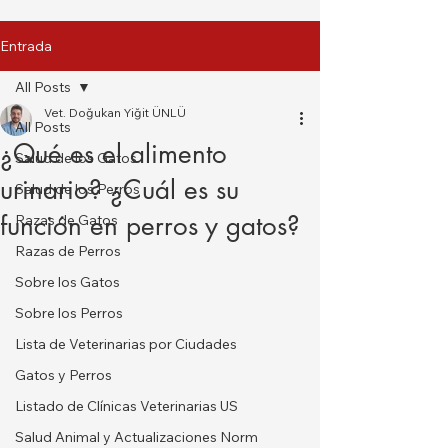
Entrada
All Posts
Vet. Doğukan Yiğit ÜNLÜ
All Posts
¿Qué es el alimento
Salud de los Gatos
urinario? ¿Cuál es su
Salud de los Perros
función en perros y gatos?
Razas de Gatos
Razas de Perros
Sobre los Gatos
Sobre los Perros
Lista de Veterinarias por Ciudades
Gatos y Perros
Listado de Clínicas Veterinarias US
Salud Animal y Actualizaciones Norm