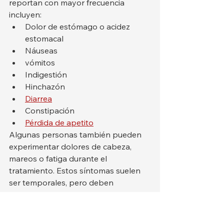
reportan con mayor frecuencia 
incluyen:
Dolor de estómago o acidez 
estomacal
Náuseas
vómitos
Indigestión
Hinchazón
Diarrea
Constipación
Pérdida de apetito
Algunas personas también pueden 
experimentar dolores de cabeza, 
mareos o fatiga durante el 
tratamiento. Estos síntomas suelen 
ser temporales, pero deben 
comunicarse a un profesional de la 
salud si se vuelven intensos o 
persistentes.