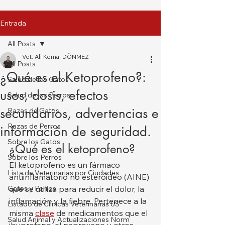
Entrada
All Posts
Vet. Ali Kemal DÖNMEZ
All Posts
¿Qué es el Ketoprofeno?:
Salud de los Gatos
usos, dosis, efectos
Salud de los Perros
secundarios, advertencias e
Razas de Gatos
Razas de Perros
información de seguridad.
Sobre los Gatos
¿Qué es el ketoprofeno?
Sobre los Perros
El ketoprofeno es un fármaco 
Lista de Veterinarias por Ciudades
antiinflamatorio no esteroideo (AINE) 
Gatos y Perros
que se utiliza para reducir el dolor, la 
inflamación y la fiebre. Pertenece a la 
Listado de Clínicas Veterinarias US
misma 
clase
 de medicamentos que el 
Salud Animal y Actualizaciones Norm