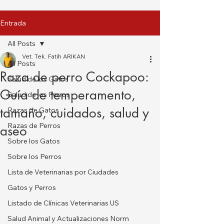
Entrada
All Posts
Vet. Tek. Fatih ARIKAN
All Posts
Raza de perro Cockapoo:
Salud de los Gatos
Guía de temperamento,
Salud de los Perros
tamaño, cuidados, salud y
Razas de Gatos
Razas de Perros
aseo
Sobre los Gatos
Sobre los Perros
Lista de Veterinarias por Ciudades
Gatos y Perros
Listado de Clínicas Veterinarias US
Salud Animal y Actualizaciones Norm