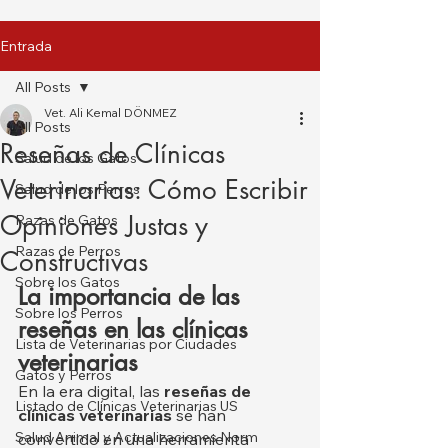
Entrada
All Posts
Vet. Ali Kemal DÖNMEZ
All Posts
Reseñas de Clínicas
Salud de los Gatos
Veterinarias: Cómo Escribir
Salud de los Perros
Opiniones Justas y
Razas de Gatos
Razas de Perros
Constructivas
Sobre los Gatos
La importancia de las 
Sobre los Perros
reseñas en las clínicas 
Lista de Veterinarias por Ciudades
veterinarias
Gatos y Perros
En la era digital, las 
reseñas de 
Listado de Clínicas Veterinarias US
clínicas veterinarias
 se han 
Salud Animal y Actualizaciones Norm
convertido en una herramienta 