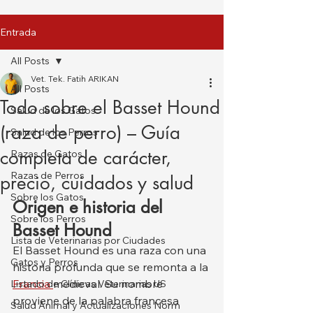
Entrada
All Posts
Vet. Tek. Fatih ARIKAN
All Posts
Todo sobre el Basset Hound
Salud de los Gatos
(raza de perro) – Guía
Salud de los Perros
completa de carácter,
Razas de Gatos
Razas de Perros
precio, cuidados y salud
Sobre los Gatos
Origen e historia del 
Sobre los Perros
Basset Hound
Lista de Veterinarias por Ciudades
El Basset Hound es una raza con una 
Gatos y Perros
historia profunda que se remonta a la 
Francia 
medieval. Su nombre 
Listado de Clínicas Veterinarias US
proviene de la palabra francesa 
Salud Animal y Actualizaciones Norm