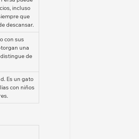
ios, incluso 
siempre que 
de descansar.
to con sus 
otorgan una 
 distingue de 
d. Es un gato 
lias con niños 
es.