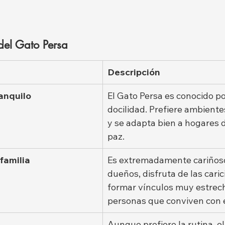
del Gato Persa
Descripción
anquilo
El Gato Persa es conocido po
docilidad. Prefiere ambiente
y se adapta bien a hogares d
paz.
familia
Es extremadamente cariñoso
dueños, disfruta de las caric
formar vínculos muy estrech
personas que conviven con é
Aunque prefiere la rutina, e