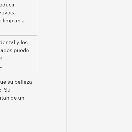
oducir 
rovoca 
 limpian a 
dental y los 
uados puede 
n 
.
ue su belleza 
. Su 
utan de un 