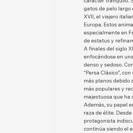
carácter tranquilo. S
gatos de pelo largo 
XVII, el viajero ital
Europa. Estos animal
especialmente en Fr
de estatus y refina
A finales del siglo 
enfocándose en una 
denso y sedoso. Con 
“Persa Clásico”, con
más planos debido a 
más populares y rec
majestuosa que ha 
Además, su papel en
raza de élite. Desde
protagonista indiscu
continúa siendo el e