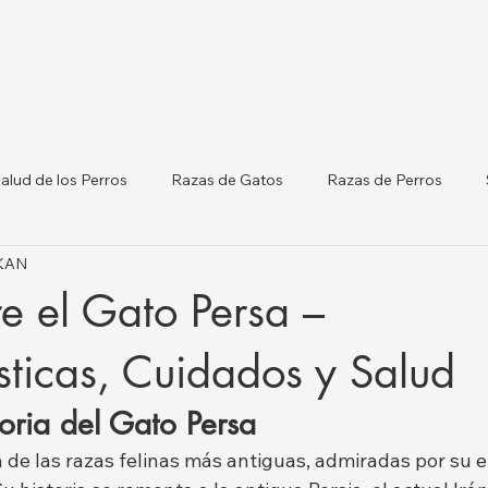
alud de los Perros
Razas de Gatos
Razas de Perros
IKAN
terinarias por Ciudades
Gatos y Perros
Listado de Clínicas
e el Gato Persa –
orm
Salud del Ganado
sticas, Cuidados y Salud
oria del Gato Persa
 de las razas felinas más antiguas, admiradas por su e