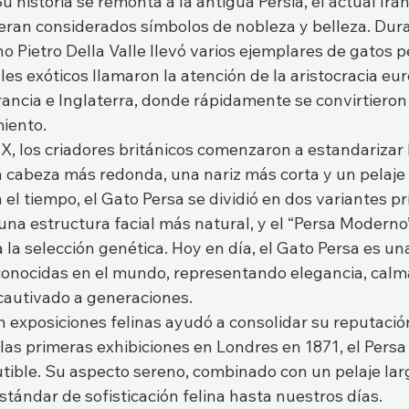
u historia se remonta a la antigua Persia, el actual Irán
eran considerados símbolos de nobleza y belleza. Duran
iano Pietro Della Valle llevó varios ejemplares de gatos p
es exóticos llamaron la atención de la aristocracia eur
ancia e Inglaterra, donde rápidamente se convirtieron
miento.
XIX, los criadores británicos comenzaron a estandarizar l
cabeza más redonda, una nariz más corta y un pelaje
el tiempo, el Gato Persa se dividió en dos variantes pri
 una estructura facial más natural, y el “Persa Moderno
la selección genética. Hoy en día, el Gato Persa es una
onocidas en el mundo, representando elegancia, calma
cautivado a generaciones.
 exposiciones felinas ayudó a consolidar su reputaci
 las primeras exhibiciones en Londres en 1871, el Persa
tible. Su aspecto sereno, combinado con un pelaje largo
stándar de sofisticación felina hasta nuestros días.