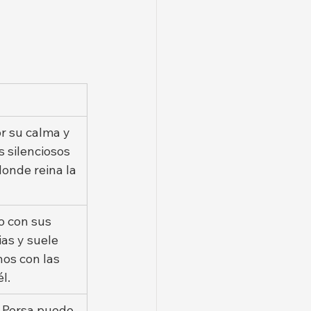
r su calma y 
s silenciosos 
onde reina la 
 con sus 
ias y suele 
os con las 
l.
l Persa puede 