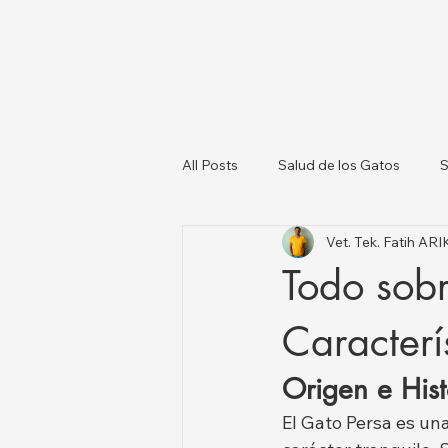
All Posts
Salud de los Gatos
S
Vet. Tek. Fatih AR
Sobre los Perros
Lista de Ve
Todo sobr
Salud Animal y Actualizaciones N
Caracterí
Origen e Hist
El Gato Persa es una