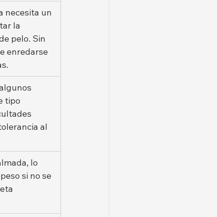
a necesita un 
ar la 
e pelo. Sin 
e enredarse 
as.
 algunos 
 tipo 
cultades 
tolerancia al 
lmada, lo 
peso si no se 
eta 