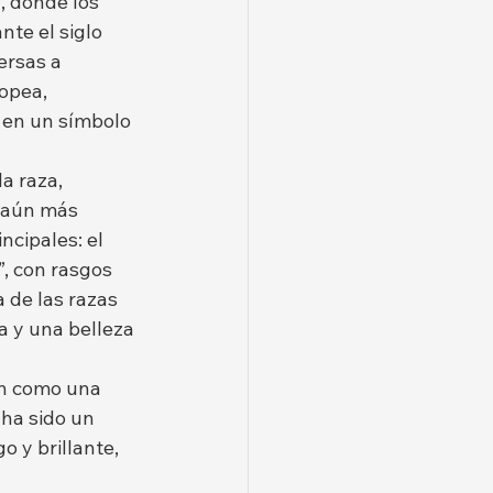
, donde los 
te el siglo 
ersas a 
opea, 
 en un símbolo 
a raza, 
 aún más 
ncipales: el 
”, con rasgos 
 de las razas 
 y una belleza 
ón como una 
 ha sido un 
 y brillante, 