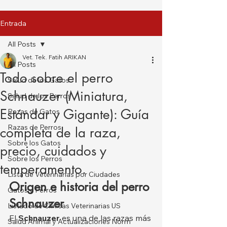
Entrada
All Posts
Vet. Tek. Fatih ARIKAN
All Posts
Todo sobre el perro
Salud de los Gatos
Schnauzer (Miniatura,
Salud de los Perros
Estándar y Gigante): Guía
Razas de Gatos
Razas de Perros
completa de la raza,
Sobre los Gatos
precio, cuidados y
Sobre los Perros
temperamento.
Lista de Veterinarias por Ciudades
Origen e historia del perro 
Gatos y Perros
Schnauzer
Listado de Clínicas Veterinarias US
El 
Schnauzer
 es una de las razas más 
Salud Animal y Actualizaciones Norm