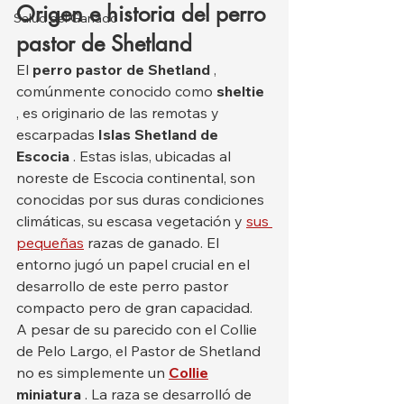
Origen e historia del perro 
Salud del Ganado
pastor de Shetland
El 
perro pastor de Shetland
 , 
comúnmente conocido como 
sheltie
, es originario de las remotas y 
escarpadas 
Islas Shetland de 
Escocia
 . Estas islas, ubicadas al 
noreste de Escocia continental, son 
conocidas por sus duras condiciones 
climáticas, su escasa vegetación y 
sus 
pequeñas
 razas de ganado. El 
entorno jugó un papel crucial en el 
desarrollo de este perro pastor 
compacto pero de gran capacidad.
A pesar de su parecido con el Collie 
de Pelo Largo, el Pastor de Shetland 
no es simplemente un 
Collie
miniatura
 . La raza se desarrolló de 