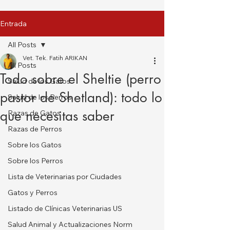
Entrada
All Posts
Vet. Tek. Fatih ARIKAN
All Posts
Todo sobre el Sheltie (perro
Salud de los Gatos
pastor de Shetland): todo lo
Salud de los Perros
que necesitas saber
Razas de Gatos
Razas de Perros
Sobre los Gatos
Sobre los Perros
Lista de Veterinarias por Ciudades
Gatos y Perros
Listado de Clínicas Veterinarias US
Salud Animal y Actualizaciones Norm