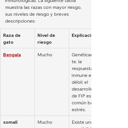
inmunológicas. La siguiente tabla 
muestra las razas con mayor riesgo, 
sus niveles de riesgo y breves 
descripciones:
Raza de 
Nivel de 
Explicación
gato
riesgo
Bengala
Mucho
Genéticamen
te, la 
respuesta 
inmune es 
débil; el 
desarrollo 
de FIP es 
común bajo 
estrés.
somalí
Mucho
Existe una 