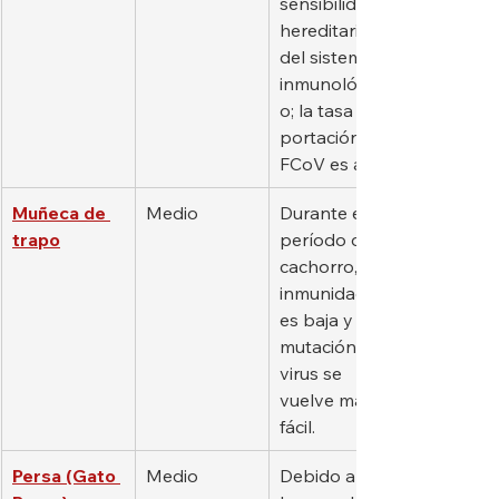
sensibilidad 
hereditaria 
del sistema 
inmunológic
o; la tasa de 
portación de 
FCoV es alta.
Muñeca de 
Medio
Durante el 
trapo
período de 
cachorro, la 
inmunidad 
es baja y la 
mutación del 
virus se 
vuelve más 
fácil.
Persa (Gato 
Medio
Debido a su 