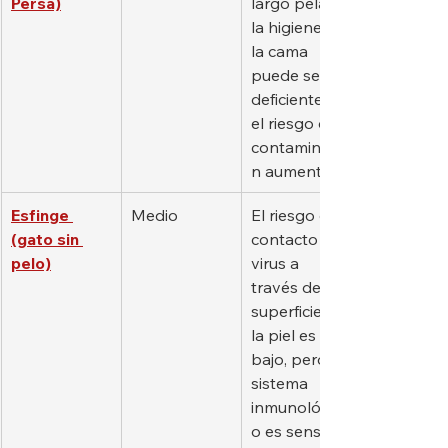
Persa)
largo pelaje, 
la higiene de 
la cama 
puede ser 
deficiente y 
el riesgo de 
contaminació
n aumenta.
Esfinge 
Medio
El riesgo de 
(gato sin 
contacto del 
pelo)
virus a 
través de la 
superficie de 
la piel es 
bajo, pero el 
sistema 
inmunológic
o es sensible.