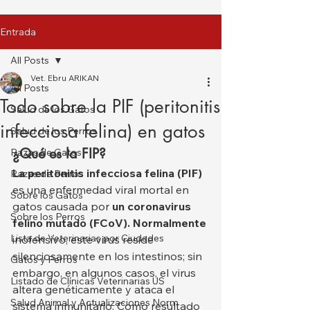
Entrada
All Posts
Vet. Ebru ARIKAN
All Posts
Todo sobre la PIF (peritonitis
Salud de los Gatos
infecciosa felina) en gatos
Salud de los Perros
¿Qué es la FIP?
Razas de Gatos
La peritonitis infecciosa felina (PIF)
Razas de Perros
es una enfermedad viral mortal en 
Sobre los Gatos
gatos causada por 
un coronavirus 
Sobre los Perros
felino mutado (FCoV). Normalmente
Lista de Veterinarias por Ciudades
inofensivo, este virus reside 
silenciosamente en los intestinos; sin 
Gatos y Perros
embargo, en algunos casos, el virus 
Listado de Clínicas Veterinarias US
altera genéticamente y ataca el 
Salud Animal y Actualizaciones Norm
sistema inmunitario. Como resultado 