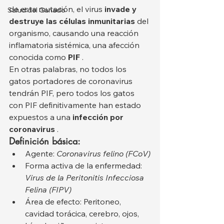
de esta mutación, el virus 
invade y 
Salud del Ganado
destruye las células inmunitarias
 del 
organismo, causando una reacción 
inflamatoria sistémica, una afección 
conocida como 
PIF
 .
En otras palabras, no todos los 
gatos portadores de coronavirus 
tendrán PIF, pero todos los gatos 
con PIF definitivamente han estado 
expuestos a una 
infección por 
coronavirus
 .
Definición básica:
Agente: 
Coronavirus felino (FCoV)
Forma activa de la enfermedad: 
Virus de la Peritonitis Infecciosa 
Felina (FIPV)
Área de efecto: Peritoneo, 
cavidad torácica, cerebro, ojos, 