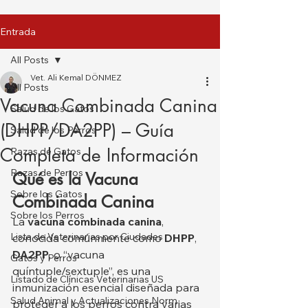
Entrada
All Posts
Vet. Ali Kemal DÖNMEZ
All Posts
Vacuna Combinada Canina
Salud de los Gatos
(DHPP/DA2PP) – Guía
Salud de los Perros
Completa de Información
Razas de Gatos
Razas de Perros
Qué es la Vacuna 
Sobre los Gatos
Combinada Canina
Sobre los Perros
La 
vacuna combinada canina
, 
Lista de Veterinarias por Ciudades
conocida comúnmente como 
DHPP
, 
DA2PP
, o “vacuna 
Gatos y Perros
quíntuple/sextuple”, es una 
Listado de Clínicas Veterinarias US
inmunización esencial diseñada para 
Salud Animal y Actualizaciones Norm
proteger a los perros contra varias 