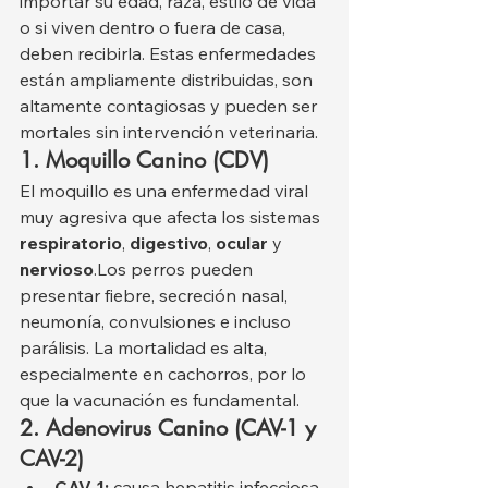
importar su edad, raza, estilo de vida 
o si viven dentro o fuera de casa, 
deben recibirla. Estas enfermedades 
están ampliamente distribuidas, son 
altamente contagiosas y pueden ser 
mortales sin intervención veterinaria.
1. Moquillo Canino (CDV)
El moquillo es una enfermedad viral 
muy agresiva que afecta los sistemas 
respiratorio
, 
digestivo
, 
ocular
 y 
nervioso
.Los perros pueden 
presentar fiebre, secreción nasal, 
neumonía, convulsiones e incluso 
parálisis. La mortalidad es alta, 
especialmente en cachorros, por lo 
que la vacunación es fundamental.
2. Adenovirus Canino (CAV-1 y 
CAV-2)
CAV-1:
 causa hepatitis infecciosa 