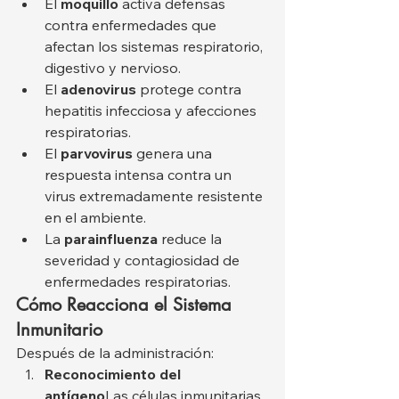
El 
moquillo
 activa defensas 
contra enfermedades que 
afectan los sistemas respiratorio, 
digestivo y nervioso.
El 
adenovirus
 protege contra 
hepatitis infecciosa y afecciones 
respiratorias.
El 
parvovirus
 genera una 
respuesta intensa contra un 
virus extremadamente resistente 
en el ambiente.
La 
parainfluenza
 reduce la 
severidad y contagiosidad de 
enfermedades respiratorias.
Cómo Reacciona el Sistema 
Inmunitario
Después de la administración:
Reconocimiento del 
antígeno
Las células inmunitarias 