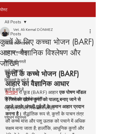
पोस्ट
All Posts
Vet. Ali Kemal DÖNMEZ
All Posts
कुत्तों के लिए कच्चा भोजन (BARF)
बिल्ली का स्वास्थ्य
आहार: वैज्ञानिक विश्लेषण और
कुत्ते का स्वास्थ्य
जोखिम
बिल्ली की नस्लें
कुत्ते की नस्लें
कुत्तों के कच्चे भोजन (BARF) 
बिल्लियों के बारे में
आहार का वैज्ञानिक आधार
कुत्तों के बारे में
कैनाइन
 रॉ फ़ूड (BARF) आहार 
एक पोषण मॉडल 
बिल्लियों और कुत्तों के बारे में
है जिसका उद्देश्य कुत्तों को पालतू बनाए जाने से 
पहले उनके जंगली पूर्वजों के समान आहार प्रदान 
पशु स्वास्थ्य और नियामकीय अपडेट
करना है।
 सैद्धांतिक रूप से, कुत्तों के पाचन तंत्र 
पशुधन स्वास्थ्य
को कच्चे मांस और पशु ऊतक को पचाने में अधिक 
सक्षम माना जाता है; हालाँकि, आधुनिक कुत्तों और 