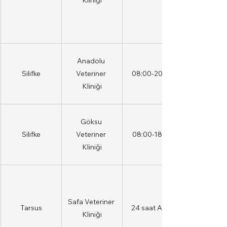
Kliniği
Anadolu 
Silifke
Veteriner 
08:00-20:00
Kliniği
Göksu 
Silifke
Veteriner 
08:00-18:00
Kliniği
Safa Veteriner 
Tarsus
24 saat AÇIK
Kliniği