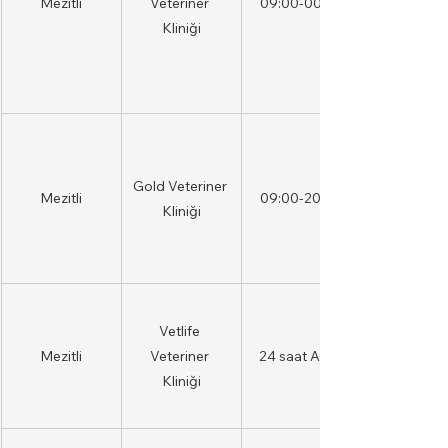
Mezitli
Veteriner 
09:00-00:00
Kliniği
Gold Veteriner 
Mezitli
09:00-20:00
Kliniği
Vetlife 
Mezitli
Veteriner 
24 saat AÇIK
Kliniği