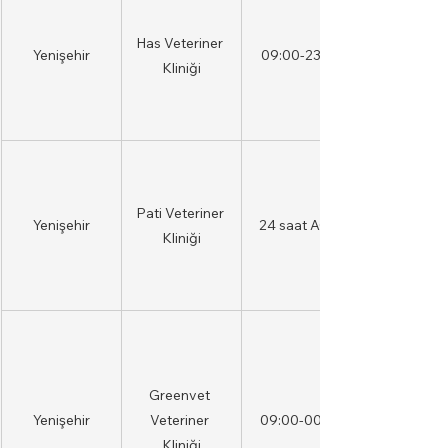
Has Veteriner 
Yenişehir
09:00-23:00
Kliniği
Pati Veteriner 
Yenişehir
24 saat AÇIK
Kliniği
Greenvet 
Yenişehir
Veteriner 
09:00-00:00
Kliniği