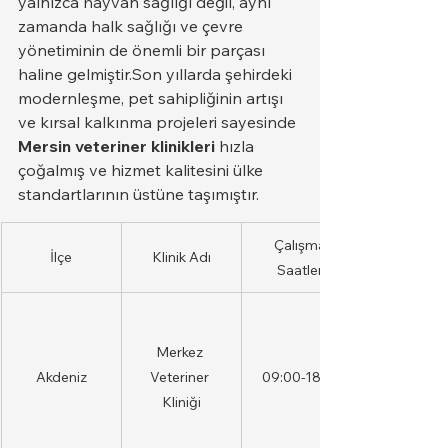
yalnızca hayvan sağlığı değil, aynı 
zamanda halk sağlığı ve çevre 
yönetiminin de önemli bir parçası 
haline gelmiştir.Son yıllarda şehirdeki 
modernleşme, pet sahipliğinin artışı 
ve kırsal kalkınma projeleri sayesinde 
Mersin veteriner klinikleri
 hızla 
çoğalmış ve hizmet kalitesini ülke 
standartlarının üstüne taşımıştır.
Çalışma 
İlçe
Klinik Adı
Saatleri
Merkez 
Akdeniz
Veteriner 
09:00-18:30
Kliniği