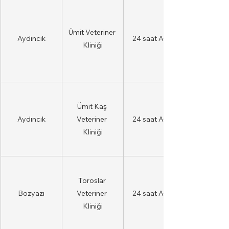
Ümit Veteriner 
Aydıncık
24 saat AÇIK
Kliniği
Ümit Kaş 
Aydıncık
Veteriner 
24 saat AÇIK
Kliniği
Toroslar 
Bozyazı
Veteriner 
24 saat AÇIK
Kliniği