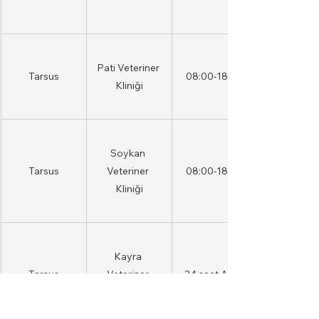
Pati Veteriner 
Tarsus
08:00-18:00
Kliniği
Soykan 
Tarsus
Veteriner 
08:00-18:00
Kliniği
Kayra 
Tarsus
Veteriner 
24 saat AÇIK
Kliniği