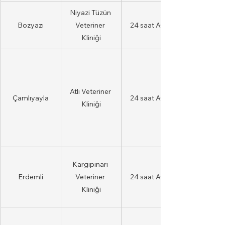
Niyazi Tüzün 
Bozyazı
Veteriner 
24 saat AÇIK
Kliniği
Atlı Veteriner 
Çamlıyayla
24 saat AÇIK
Kliniği
Kargıpınarı 
Erdemli
Veteriner 
24 saat AÇIK
Kliniği