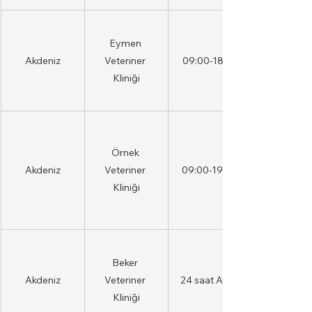
Eymen 
Akdeniz
Veteriner 
09:00-18:30
Kliniği
Örnek 
Akdeniz
Veteriner 
09:00-19:00
Kliniği
Beker 
Akdeniz
Veteriner 
24 saat AÇIK
Kliniği