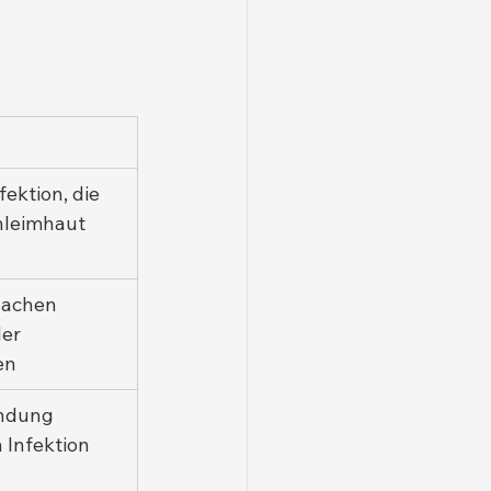
fektion, die 
hleimhaut 
sachen 
er 
en
ndung 
 Infektion 