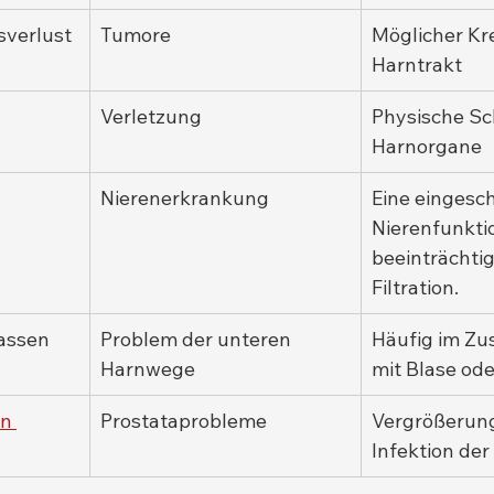
sverlust
Tumore
Möglicher Kr
Harntrakt
Verletzung
Physische Sc
Harnorgane
Nierenerkrankung
Eine eingesc
Nierenfunkti
beeinträchtig
Filtration.
assen
Problem der unteren 
Häufig im Z
Harnwege
mit Blase od
n 
Prostataprobleme
Vergrößerung
Infektion der