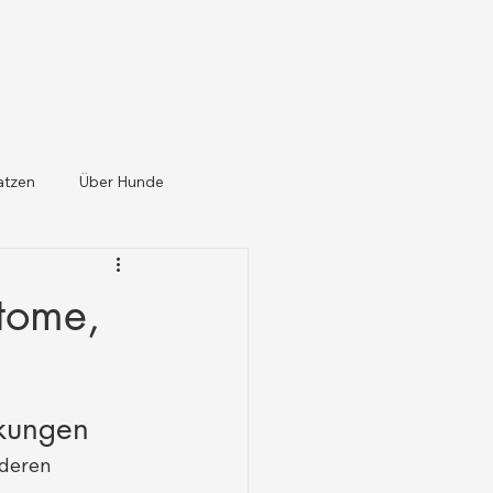
atzen
Über Hunde
tome,
nkungen
deren 