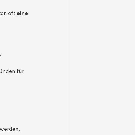
en oft 
eine 
.
ünden für 
 werden.