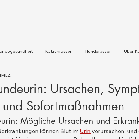
undegesundheit
Katzenrassen
Hunderassen
Über K
ÖNMEZ
dheit und Gesetzesaktualis
Nutztiergesundheit
Hundeurin: Ursachen, Symp
 und Sofortmaßnahmen
eurin: Mögliche Ursachen und Erkra
erkrankungen können Blut im 
Urin
 verursachen, und 