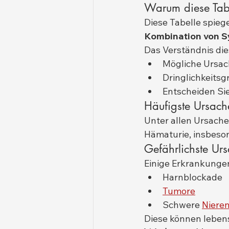
Warum diese Tabe
Diese Tabelle spieg
Kombination von 
Das Verständnis die
Mögliche Ursac
Dringlichkeits
Entscheiden Sie
Häufigste Ursach
Unter allen Ursache
Hämaturie, insbeso
Gefährlichste Ur
Einige Erkrankunge
Harnblockade
Tumore
Schwere 
Niere
Diese können lebens