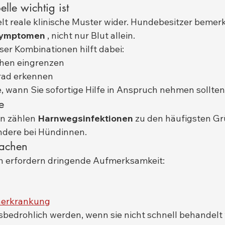
lle wichtig ist
elt reale klinische Muster wider. Hundebesitzer bemerk
Symptomen
 , nicht nur Blut allein.
ser Kombinationen hilft dabei:
hen eingrenzen
grad erkennen
, wann Sie sofortige Hilfe in Anspruch nehmen sollten
e
n zählen 
Harnwegsinfektionen
 zu den häufigsten Gr
ndere bei Hündinnen.
sachen
n erfordern dringende Aufmerksamkeit:
nerkrankung
bedrohlich werden, wenn sie nicht schnell behandelt