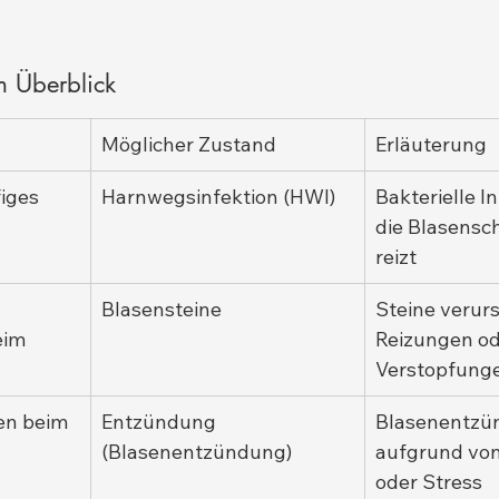
m Überblick
Möglicher Zustand
Erläuterung
iges 
Harnwegsinfektion (HWI)
Bakterielle In
die Blasensc
reizt
Blasensteine
Steine verur
eim 
Reizungen od
Verstopfung
en beim 
Entzündung 
Blasenentzü
(Blasenentzündung)
aufgrund von
oder Stress