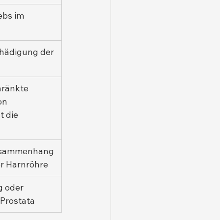
ebs im 
hädigung der 
hränkte 
on 
t die 
usammenhang 
er Harnröhre
 oder 
 Prostata