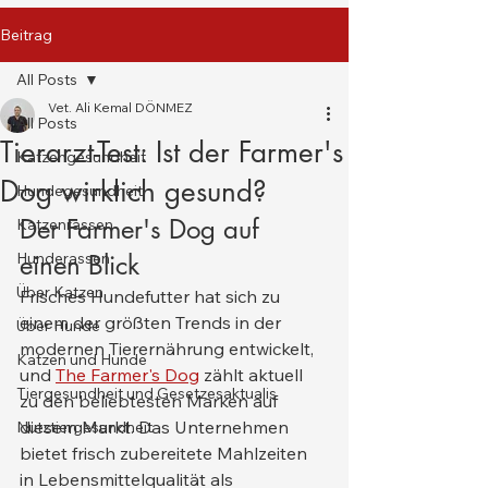
Beitrag
All Posts
Vet. Ali Kemal DÖNMEZ
All Posts
Tierarzt-Test: Ist der Farmer's
Katzengesundheit
Dog wirklich gesund?
Hundegesundheit
Der Farmer's Dog auf 
Katzenrassen
Hunderassen
einen Blick
Über Katzen
Frisches Hundefutter hat sich zu 
einem der größten Trends in der 
Über Hunde
modernen Tierernährung entwickelt, 
Katzen und Hunde
und 
The Farmer's Dog
 zählt aktuell 
Tiergesundheit und Gesetzesaktualis
zu den beliebtesten Marken auf 
diesem Markt. Das Unternehmen 
Nutztiergesundheit
bietet frisch zubereitete Mahlzeiten 
in Lebensmittelqualität als 