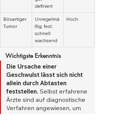
definiert
Bösartiger 
Unregelmä
Hoch
Tumor
ßig, fest, 
schnell 
wachsend
Wichtigste Erkenntnis
Die Ursache einer 
Geschwulst lässt sich nicht 
allein durch Abtasten 
feststellen.
 Selbst erfahrene 
Ärzte sind auf diagnostische 
Verfahren angewiesen, um 
die genaue Beschaffenheit 
einer Raumforderung zu 
bestimmen.