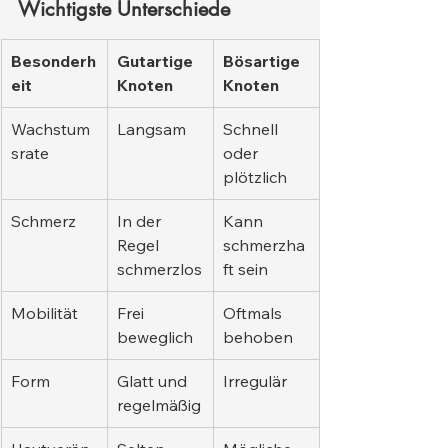
Wichtigste Unterschiede
Besonderh
Gutartige 
Bösartige 
eit
Knoten
Knoten
Wachstum
Langsam
Schnell 
srate
oder 
plötzlich
Schmerz
In der 
Kann 
Regel 
schmerzha
schmerzlos
ft sein
Mobilität
Frei 
Oftmals 
beweglich
behoben
Form
Glatt und 
Irregulär
regelmäßig