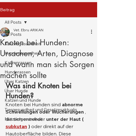
Beitrag
All Posts
Vet. Ebru ARIKAN
All Posts
Knoten bei Hunden:
Katzengesundheit
Ursachen, Arten, Diagnose
Hundegesundheit
und wann man sich Sorgen
Katzenrassen
Hunderassen
machen sollte
Über Katzen
Was sind Knoten bei 
Über Hunde
Hunden?
Katzen und Hunde
Knoten bei Hunden sind 
abnorme 
Tiergesundheit und Gesetzesaktualis
Schwellungen oder Wucherungen
 , 
die sich entweder 
unter der Haut (
Nutztiergesundheit
subkutan
)
 oder direkt auf der 
Hautoberfläche bilden. Diese 