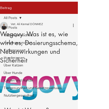
Beitrag
All Posts
Vet. Ali Kemal DÖNMEZ
All Posts
Wegovy: Was ist es, wie
Katzengesundheit
wirkt es, Dosierungsschema,
Hundegesundheit
Nebenwirkungen und
Katzenrassen
Hunderassen
Sicherheit
Über Katzen
Über Hunde
Katzen und Hunde
Tiergesundheit und Gesetzesaktualis
Nutztiergesundheit