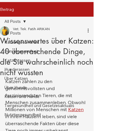
Beitrag
All Posts
Vet. Tek. Fatih ARIKAN
All Posts
Wissenswertes über Katzen:
Katzengesundheit
40 überraschende Dinge,
Hundegesundheit
die Sie wahrscheinlich noch
Katzenrassen
Hunderassen
nicht wussten
Über Katzen
Katzen zählen zu den 
Über Hunde
geheimnisvollsten und 
faszinierendsten Tieren, die mit 
Katzen und Hunde
Menschen zusammenleben. Obwohl 
Tiergesundheit und Gesetzesaktualis
Millionen von Menschen mit 
Katzen
Nutztiergesundheit
in ihren Häusern leben, sind viele 
überraschende Fakten über diese 
Tiere noch immer unbekannt.