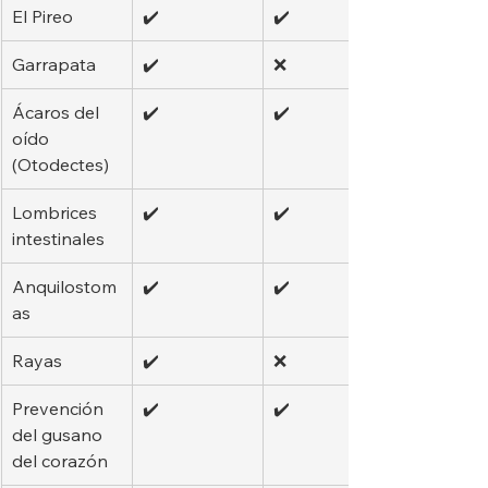
El Pireo
✔️
✔️
Garrapata
✔️
❌
Ácaros del 
✔️
✔️
oído 
(Otodectes)
Lombrices 
✔️
✔️
intestinales
Anquilostom
✔️
✔️
as
Rayas
✔️
❌
Prevención 
✔️
✔️
del gusano 
del corazón