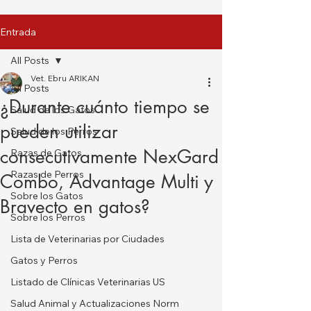
Entrada
All Posts
Vet. Ebru ARIKAN
All Posts
¿Durante cuánto tiempo se
Salud de los Gatos
pueden utilizar
Salud de los Perros
consecutivamente NexGard
Razas de Gatos
Razas de Perros
Combo, Advantage Multi y
Sobre los Gatos
Bravecto en gatos?
Sobre los Perros
Lista de Veterinarias por Ciudades
Gatos y Perros
Listado de Clínicas Veterinarias US
Salud Animal y Actualizaciones Norm