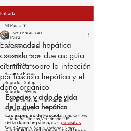
Entrada
All Posts
Vet. Ebru ARIKAN
All Posts
Enfermedad hepática
Salud de los Gatos
causada por duelas: guía
Salud de los Perros
científica sobre la infección
Razas de Gatos
Razas de Perros
por fasciola hepática y el
Sobre los Gatos
daño orgánico
Sobre los Perros
Especies y ciclo de vida 
Lista de Veterinarias por Ciudades
de la duela hepática
Gatos y Perros
Las especies de Fasciola
 , causantes 
Listado de Clínicas Veterinarias US
de la duela hepática, son 
parásitos
Salud Animal y Actualizaciones Norm
platelmintos pertenecientes al grupo 