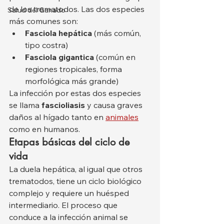
de los trematodos. Las dos especies 
Salud del Ganado
más comunes son:
Fasciola hepática
 (más común, 
tipo costra)
Fasciola gigantica
 (común en 
regiones tropicales, forma 
morfológica más grande)
La infección por estas dos especies 
se llama 
fascioliasis
 y causa graves 
daños al hígado tanto en 
animales
como en humanos.
Etapas básicas del ciclo de 
vida
La duela hepática, al igual que otros 
trematodos, tiene un ciclo biológico 
complejo y requiere un huésped 
intermediario. El proceso que 
conduce a la infección animal se 