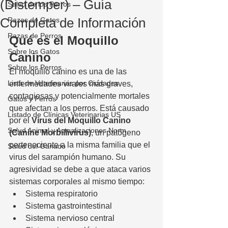
(Distemper) – Guía
Salud de los Perros
Completa de Información
Razas de Gatos
Razas de Perros
Qué es el Moquillo 
Sobre los Gatos
Canino
Sobre los Perros
El moquillo canino es una de las 
Lista de Veterinarias por Ciudades
enfermedades virales más graves, 
contagiosas y potencialmente mortales 
Gatos y Perros
que afectan a los perros. Está causado 
Listado de Clínicas Veterinarias US
por el 
Virus del Moquillo Canino 
Salud Animal y Actualizaciones Norm
(Canine Morbillivirus)
, un patógeno 
perteneciente a la misma familia que el 
Salud del Ganado
virus del sarampión humano. Su 
agresividad se debe a que ataca varios 
sistemas corporales al mismo tiempo:
Sistema respiratorio
Sistema gastrointestinal
Sistema nervioso central