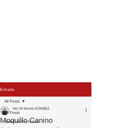
Entrada
All Posts
Vet. Ali Kemal DÖNMEZ
All Posts
Moquillo Canino
Salud de los Gatos