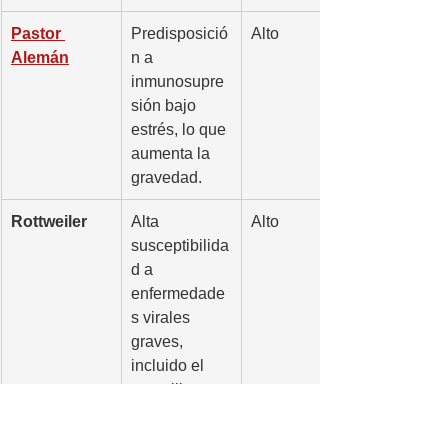
Pastor 
Predisposició
Alto
Alemán
n a 
inmunosupre
sión bajo 
estrés, lo que 
aumenta la 
gravedad.
Rottweiler
Alta 
Alto
susceptibilida
d a 
enfermedade
s virales 
graves, 
incluido el 
moquillo.
Doberman 
Reportes de 
Medio