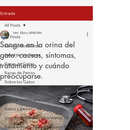
Entrada
All Posts
Vet. Ebru ARIKAN
All Posts
Sangre en la orina del
Salud de los Gatos
gato: causas, síntomas,
Salud de los Perros
tratamiento y cuándo
Razas de Gatos
Razas de Perros
preocuparse.
Sobre los Gatos
Sobre los Perros
Lista de Veterinarias por Ciudades
Gatos y Perros
Listado de Clínicas Veterinarias US
Salud Animal y Actualizaciones Norm