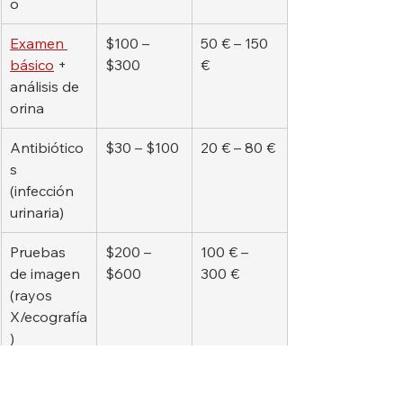
o
Examen 
$100 – 
50 € – 150 
básico
 + 
$300
€
análisis de 
orina
Antibiótico
$30 – $100
20 € – 80 €
s 
(infección 
urinaria)
Pruebas 
$200 – 
100 € – 
de imagen 
$600
300 €
(rayos 
X/ecografía
)
Tratamient
$500 – 
300 € – 
o de 
$2,000
1.200 €