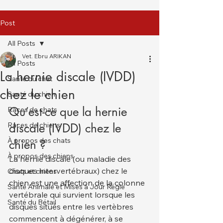
Post
All Posts
Vet. Ebru ARIKAN
All Posts
La hernie discale (IVDD)
Santé du chat
chez le chien
Santé du chien
Qu’est-ce que la hernie 
Races de chats
Races de chiens
discale (IVDD) chez le 
À propos des chats
chien ?
À propos des chiens
La hernie discale (ou maladie des 
disques intervertébraux) chez le 
Chats et chiens
chien est une affection de la colonne 
Santé Animale et Mises à Jour Régle
vertébrale qui survient lorsque les 
Santé du Bétail
disques situés entre les vertèbres 
commencent à dégénérer, à se 