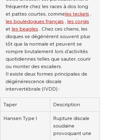
fréquente chez les races à dos long 
et pattes courtes, comme
les teckels
 , 
les bouledogues français
 , 
les corgis
et 
les beagles
 . Chez ces chiens, les 
disques se dégénèrent souvent plus 
tôt que la normale et peuvent se 
rompre brutalement lors d'activités 
quotidiennes telles que sauter, courir 
ou monter des escaliers.
Il existe deux formes principales de 
dégénérescence discale 
intervertébrale (IVDD) :
Taper
Description
Hansen Type I
Rupture discale 
soudaine 
provoquant une 