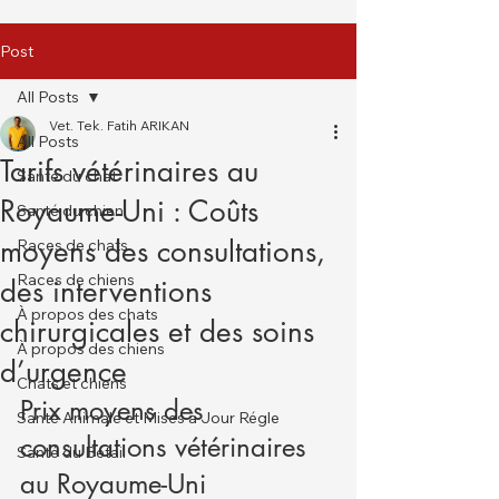
Post
All Posts
Vet. Tek. Fatih ARIKAN
All Posts
Tarifs vétérinaires au
Santé du chat
Royaume-Uni : Coûts
Santé du chien
moyens des consultations,
Races de chats
Races de chiens
des interventions
À propos des chats
chirurgicales et des soins
À propos des chiens
d’urgence
Chats et chiens
Prix moyens des 
Santé Animale et Mises à Jour Régle
consultations vétérinaires 
Santé du Bétail
au Royaume-Uni