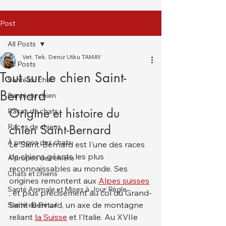
Post
All Posts
Vet. Tek. Deniz Utku TAMAY
All Posts
Tout sur le chien Saint-
Santé du chat
Bernard
Santé du chien
Origine et histoire du 
Races de chats
Races de chiens
chien Saint-Bernard
À propos des chats
Le Saint-Bernard est l'une des races 
de chiens géants les plus 
À propos des chiens
reconnaissables au monde. Ses 
Chats et chiens
origines remontent aux 
Alpes suisses
Santé Animale et Mises à Jour Régle
, et plus précisément au col du Grand-
Saint-Bernard, un axe de montagne 
Santé du Bétail
reliant 
la Suisse
 et l'Italie. Au XVIIe 