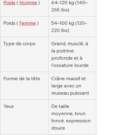
Poids
 ( 
Homme
 )
64–120 kg (140–
265 lbs)
Poids ( 
Femme
 )
54–100 kg (120–
220 lbs)
Type de corps
Grand, musclé, à 
la poitrine 
profonde et à 
l'ossature lourde
Forme de la tête
Crâne massif et 
large avec un 
museau puissant
Yeux
De taille 
moyenne, brun 
foncé, expression 
douce