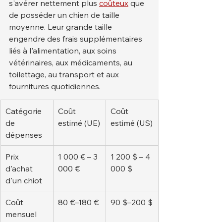
s'avérer nettement plus 
coûteux
 que 
de posséder un chien de taille 
moyenne. Leur grande taille 
engendre des frais supplémentaires 
liés à l'alimentation, aux soins 
vétérinaires, aux médicaments, au 
toilettage, au transport et aux 
fournitures quotidiennes.
Catégorie 
Coût 
Coût 
de 
estimé (UE)
estimé (US)
dépenses
Prix 
1 000 € – 3 
1 200 $ – 4 
d'achat 
000 €
000 $
d'un chiot
Coût 
80 €–180 €
90 $–200 $
mensuel 