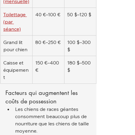
(mensuelle)
Toilettage 
40 €–100 €
50 $–120 $
(par 
séance)
Grand lit 
80 €–250 €
100 $–300 
pour chien
$
Caisse et 
150 €–400 
180 $–500 
équipemen
€
$
t
Facteurs qui augmentent les 
coûts de possession
Les chiens de races géantes 
consomment beaucoup plus de 
nourriture que les chiens de taille 
moyenne.