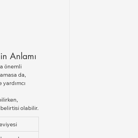
nin Anlamı
a önemli 
yamasa da, 
e yardımcı 
lirken, 
lirtisi olabilir.
eviyesi