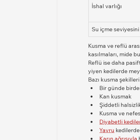
İshal varlığı
Su içme seviyesin
Kusma ve reflü aras
kasılmaları, mide bul
Reflü ise daha pasif
yiyen kedilerde mey
Bazı kusma şekilleri
Bir günde birde
Kan kusmak
Şiddetli halsizl
Kusma ve nefes 
Diyabetli kedil
Yavru
 kedilerd
Karın ağrısıyla
 