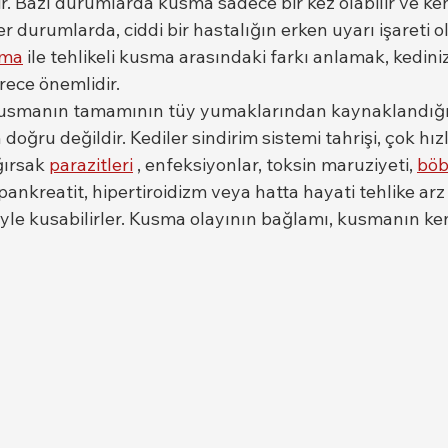
r. Bazı durumlarda kusma sadece bir kez olabilir ve ke
r durumlarda, ciddi bir hastalığın erken uyarı işareti ola
sma
 ile tehlikeli kusma arasındaki farkı anlamak, kediniz
rece önemlidir.
 kusmanın tamamının tüy yumaklarından kaynaklandığın
oğru değildir. Kediler sindirim sistemi tahrişi, çok hı
ğırsak 
parazitleri
 , enfeksiyonlar, toksin maruziyeti, 
böb
 pankreatit, hipertiroidizm veya hatta hayati tehlike ar
iyle kusabilirler. Kusma olayının bağlamı, kusmanın ke