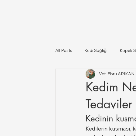
All Posts
Kedi Sağlığı
Köpek S
Vet. Ebru ARIKAN
Kediler Ve Köpekler
Türkiye il
Kedim Ne
Büyükbaş ve Küçükbaş Hayvan Sağ
Tedaviler 
Kedinin kusm
Kedilerin kusması, k