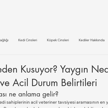
ağlığı
Kedi Cinsleri
Köpek Cinsleri
Kediler Hakkında
 ilce Veteriner Listesi
Hayvan Sağlığı ve Mevzuat Güncel
den Kusuyor? Yaygın Ned
lığı
ve Acil Durum Belirtileri
ası ne anlama gelir?
edi sahiplerinin acil veteriner tavsiyesi aramasının en 