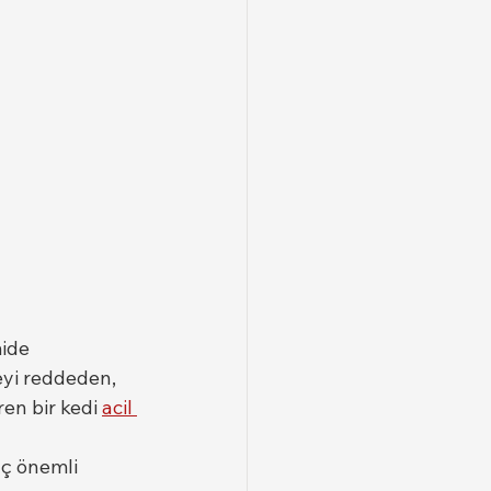
ide 
eyi reddeden, 
en bir kedi 
acil 
aç önemli 