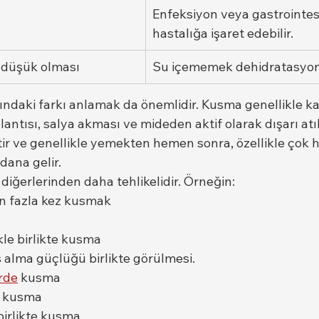
Enfeksiyon veya gastrointes
hastalığa işaret edebilir.
i düşük olması
Su içememek dehidratasyon ri
ındaki farkı anlamak da önemlidir. Kusma genellikle ka
antısı, salya akması ve mideden aktif olarak dışarı atıl
tir ve genellikle yemekten hemen sonra, özellikle çok h
dana gelir.
 diğerlerinden daha tehlikelidir. Örneğin:
n fazla kez kusmak
ikle birlikte kusma
alma güçlüğü birlikte görülmesi.
erde
 kusma
e kusma
birlikte kusma