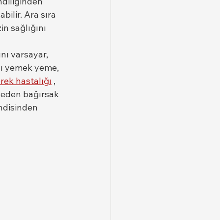
ndiliğinden 
bilir. Ara sıra 
in sağlığını 
ı varsayar, 
zlı yemek yeme, 
rek hastalığı
 , 
z eden bağırsak 
ndisinden 