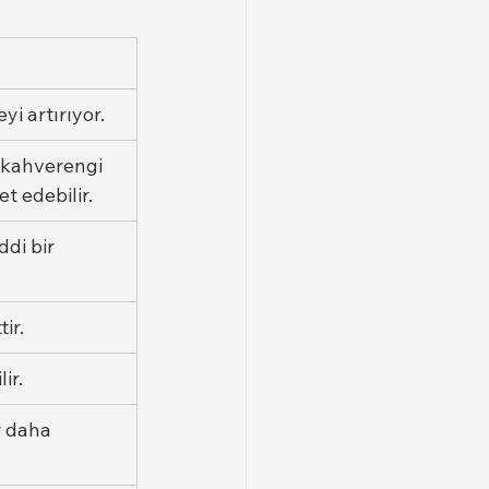
i artırıyor.
 kahverengi 
t edebilir.
di bir 
ir.
ir.
r daha 