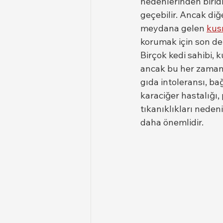
nedenlerinden biridi
geçebilir. Ancak diğe
meydana gelen 
ku
korumak için son de
Birçok kedi sahibi,
ancak bu her zaman d
gıda intoleransı, ba
karaciğer hastalığı,
tıkanıklıkları neden
daha önemlidir.