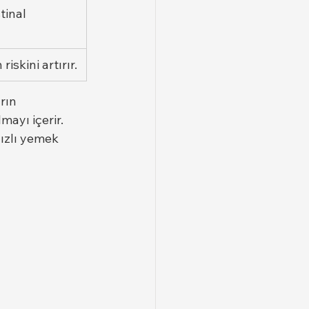
tinal 
skini artırır.
rın 
mayı içerir. 
ızlı yemek 