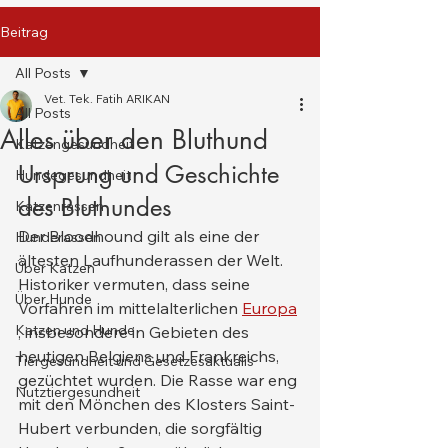
Beitrag
All Posts
Vet. Tek. Fatih ARIKAN
All Posts
Alles über den Bluthund
Katzengesundheit
Ursprung und Geschichte 
Hundegesundheit
des Bluthundes
Katzenrassen
Der Bloodhound gilt als eine der 
Hunderassen
ältesten Laufhunderassen der Welt. 
Über Katzen
Historiker vermuten, dass seine 
Über Hunde
Vorfahren im mittelalterlichen 
Europa
Katzen und Hunde
, insbesondere in Gebieten des 
heutigen Belgiens und Frankreichs, 
Tiergesundheit und Gesetzesaktualis
gezüchtet wurden. Die Rasse war eng 
Nutztiergesundheit
mit den Mönchen des Klosters Saint-
Hubert verbunden, die sorgfältig 