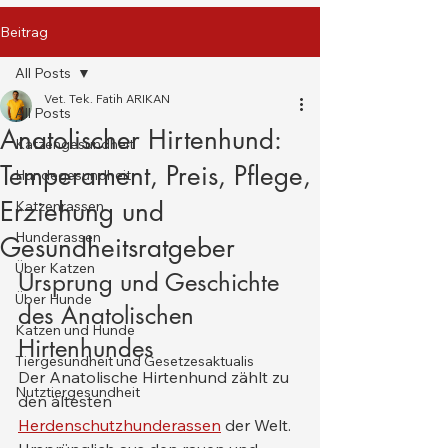
Beitrag
All Posts
Vet. Tek. Fatih ARIKAN
All Posts
Anatolischer Hirtenhund:
Katzengesundheit
Temperament, Preis, Pflege,
Hundegesundheit
Erziehung und
Katzenrassen
Hunderassen
Gesundheitsratgeber
Über Katzen
Ursprung und Geschichte 
Über Hunde
des Anatolischen 
Katzen und Hunde
Hirtenhundes
Tiergesundheit und Gesetzesaktualis
Der Anatolische Hirtenhund zählt zu 
Nutztiergesundheit
den ältesten 
Herdenschutzhunderassen
 der Welt. 