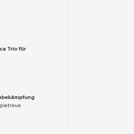
a Trio für 
enbekämpfung
pietreue 