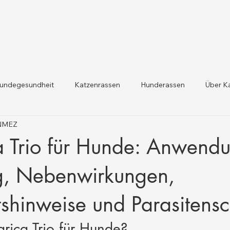
undegesundheit
Katzenrassen
Hunderassen
Über K
ÖNMEZ
dheit und Gesetzesaktualis
Nutztiergesundheit
a Trio für Hunde: Anwend
g, Nebenwirkungen,
tshinweise und Parasitens
rica Trio für Hunde?