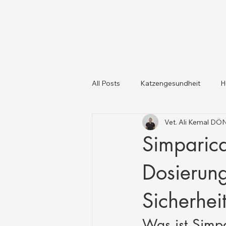
All Posts
Katzengesundheit
H
Vet. Ali Kemal D
Katzen und Hunde
Tiergesun
Simparic
Dosierun
Sicherhei
Was ist Simpa