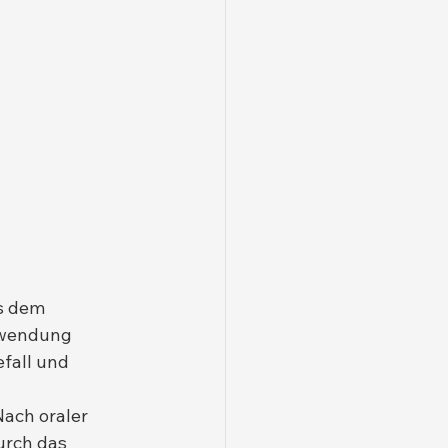
s dem 
nwendung 
fall und 
 Nach oraler 
rch das 