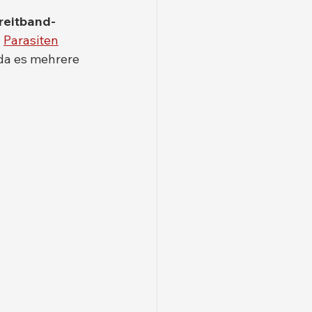
reitband-
 
Parasiten
da es mehrere 