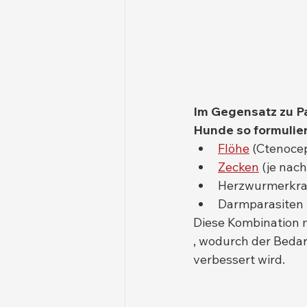
Im Gegensatz zu Pa
Hunde so formulier
Flöhe
 (Ctenocep
Zecken
 (je nac
Herzwurmerkrank
Darmparasiten
Diese Kombination m
, wodurch der Beda
verbessert wird.