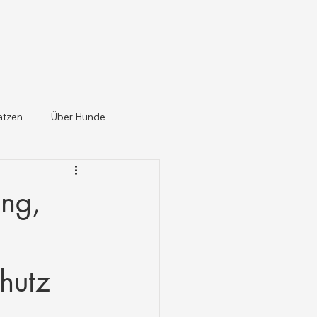
atzen
Über Hunde
ung,
chutz