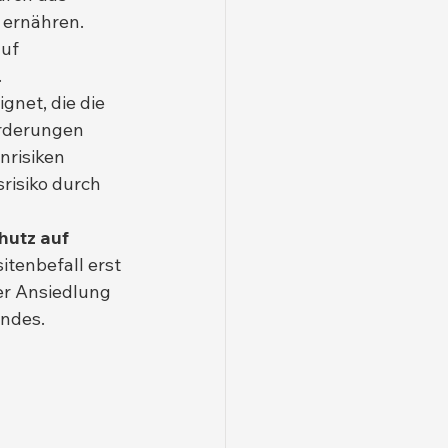
 ernähren. 
uf 
.
ignet, die die 
rderungen 
nrisiken 
risiko durch 
hutz auf 
sitenbefall erst 
er Ansiedlung 
undes.