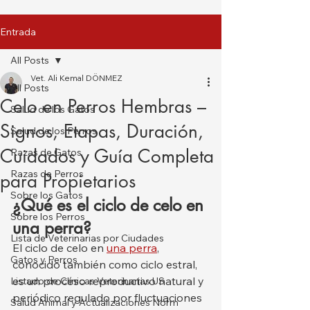
Entrada
All Posts
Vet. Ali Kemal DÖNMEZ
All Posts
Celo en Perros Hembras –
Salud de los Gatos
Signos, Etapas, Duración,
Salud de los Perros
Cuidados y Guía Completa
Razas de Gatos
Razas de Perros
para Propietarios
Sobre los Gatos
¿Qué es el ciclo de celo en 
Sobre los Perros
una perra?
Lista de Veterinarias por Ciudades
El ciclo de celo en 
una perra
, 
Gatos y Perros
conocido también como ciclo estral, 
es un proceso reproductivo natural y 
Listado de Clínicas Veterinarias US
periódico regulado por fluctuaciones 
Salud Animal y Actualizaciones Norm