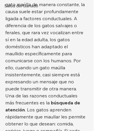
gato maúlla de manera constante, la 
Salud del Ganado
causa suele estar profundamente 
ligada a factores conductuales. A 
diferencia de los gatos salvajes o 
ferales, que rara vez vocalizan entre 
sí en la edad adulta, los gatos 
domésticos han adaptado el 
maullido específicamente para 
comunicarse con los humanos. Por 
ello, cuando un gato maúlla 
insistentemente, casi siempre está 
expresando un mensaje que no 
puede transmitir de otra manera.
Una de las razones conductuales 
más frecuentes es la 
búsqueda de 
atención
. Los gatos aprenden 
rápidamente que maullar les permite 
obtener lo que desean: comida, 
caricias, juego o compañía. Si cada 