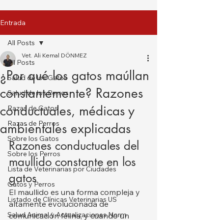
Entrada
All Posts
Vet. Ali Kemal DÖNMEZ
All Posts
¿Por qué los gatos maúllan
Salud de los Gatos
constantemente? Razones
Salud de los Perros
conductuales, médicas y
Razas de Gatos
Razas de Perros
ambientales explicadas
Sobre los Gatos
Razones conductuales del 
Sobre los Perros
maullido constante en los 
Lista de Veterinarias por Ciudades
gatos
Gatos y Perros
El maullido es una forma compleja y 
Listado de Clínicas Veterinarias US
altamente evolucionada de 
Salud Animal y Actualizaciones Norm
comunicación felina, y cuando un 